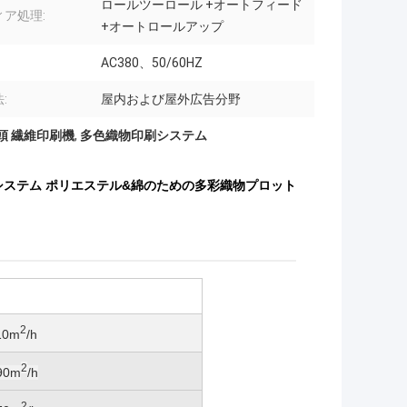
ロールツーロール +オートフィード
ィア処理:
+オートロールアップ
AC380、50/60HZ
:
屋内および屋外広告分野
刷頭 繊維印刷機
,
多色織物印刷システム
刷システム ポリエステル&綿のための多彩織物プロット
2
10m
/h
2
 90m
/h
2