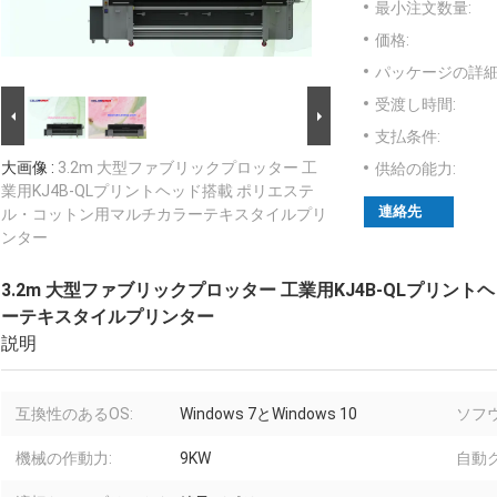
最小注文数量:
価格:
パッケージの詳細
受渡し時間:
支払条件:
大画像 :
3.2m 大型ファブリックプロッター 工
供給の能力:
業用KJ4B-QLプリントヘッド搭載 ポリエステ
連絡先
ル・コットン用マルチカラーテキスタイルプリ
ンター
3.2m 大型ファブリックプロッター 工業用KJ4B-QLプリ
ーテキスタイルプリンター
説明
互換性のあるOS:
Windows 7とWindows 10
ソフウ
機械の作動力:
9KW
自動