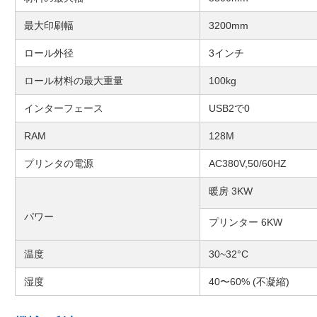
最大印刷幅
3200mm
ロール外径
3インチ
ロール材料の最大重量
100kg
インターフェース
USB2で0
RAM
128M
プリンタの電源
AC380V,50/60HZ
暖房 3KW
パワー
プリンター 6KW
温度
30~32°C
湿度
40〜60% (不凝縮)