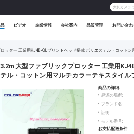
製品
ビデオ
企業情報
会社案内
品質管理
お問い合わ
クプロッター 工業用KJ4B-QLプリントヘッド搭載 ポリエステル・コッ
3.2m 大型ファブリックプロッター 工業用KJ
テル・コットン用マルチカラーテキスタイル
商品の詳細:
起源の場所:
ブランド名:
証明:
モデル番号:
お支払配送条件: