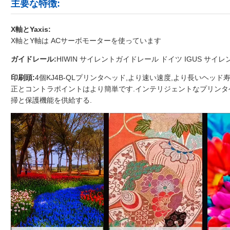
主要な特徴:
X軸とYaxis:
X軸とY軸は ACサーボモーターを使っています
ガイドレール:
HIWIN サイレントガイドレール ドイツ IGUS 
印刷頭:
4個
KJ4B-QL
プリンタヘッド,より速い速度,より長いヘッド
正とコントラポイントはより簡単です.インテリジェントなプリンタ
掃と保護機能を供給する.