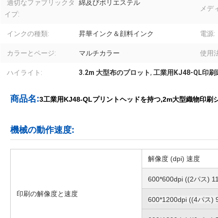
適切なファブリックタ
綿及びポリエステル
メデ
イプ:
インクの種類:
昇華インク＆顔料インク
電源:
カラーとページ:
マルチカラー
使用法
ハイライト:
3.2m 大型布のプロット
,
工業用KJ48-QL印
商品名:
3工業用KJ48-QLプリントヘッドを持つ,2m大型織物印
機械の動作速度:
解像度 (dpi) 速度
600*600dpi ((2パス) 1
印刷の解像度と速度
600*1200dpi ((4パス)