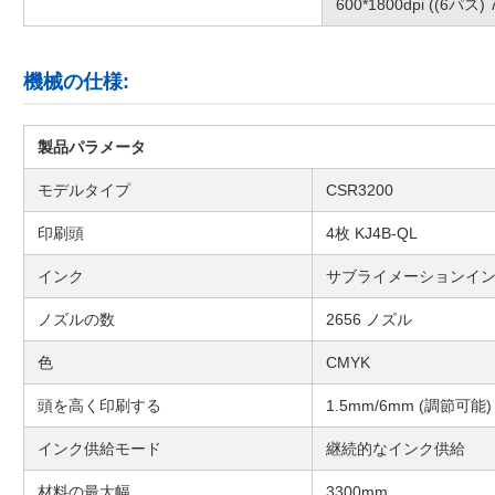
600*1800dpi ((6パス)
機械の仕様:
製品パラメータ
モデルタイプ
CSR3200
印刷頭
4枚 KJ4B-QL
インク
サブライメーションイン
ノズルの数
2656 ノズル
色
CMYK
頭を高く印刷する
1.5mm/6mm (調節可能)
インク供給モード
継続的なインク供給
材料の最大幅
3300mm