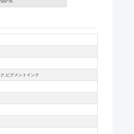
 70m
/h
ク,ピグメントインク