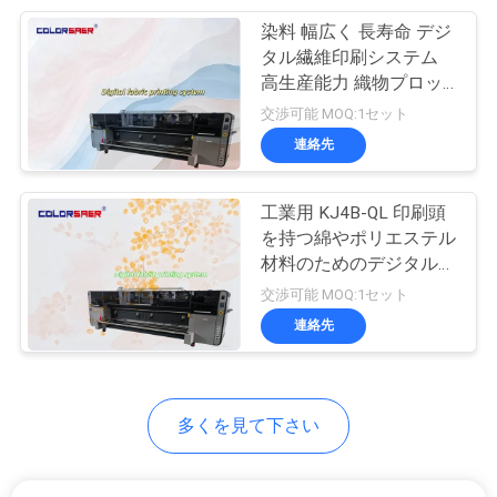
COMPANY
染料 幅広く 長寿命 デジ
177
NEWS
タル繊維印刷システム
高生産能力 織物プロッ
昇華印字機
ト
交渉可能 MOQ:1セット
地
連絡先
図
工業用 KJ4B-QL 印刷頭
を持つ綿やポリエステル
プ
材料のためのデジタルフ
191
ァブリック/テキスタイ
ラ
交渉可能 MOQ:1セット
ルサブライメーションバ
連絡先
生地の作図装置
イ
ナープリンター
バ
多くを見て下さい
シ
ー