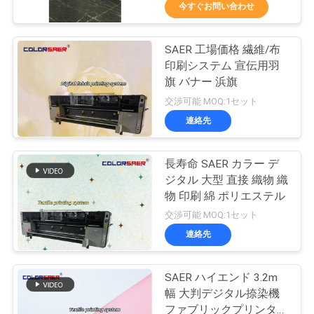
オ
今すぐお問い合わせ
企
SAER 工場価格 繊維/布
55
印刷システム 宣伝用羽
業
旗 バナー 浜旗
DTFプリンター
情
交渉可能 MOQ:1セット
連絡先
報
長寿命 SAER カラー デ
会
ジタル 大型 直接 織物 織
物 印刷 綿 ポリエステル
社
120
交渉可能 MOQ:1セット
案
連絡先
UVDTFプリンター
内
SAER ハイエンド 3.2m
幅 大判デジタル捺染機
ファブリックプリンター