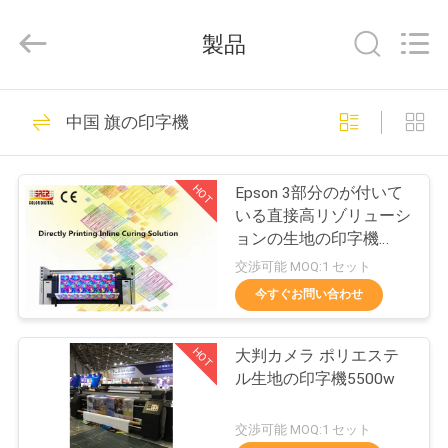
Copyright
©
2015
製品
-
2026
Shanghai
Color
ホ
231
Digital
Supplier
中国 旗の印字機
Co.,
デジタル織物の印
ー
Ltd..
All
Rights
ム
字機
Reserved.
HOT
Epson 3部分のが付いて
いる直接高リゾリューシ
ョンの生地の印字機
製
4720
交渉可能 MOQ:1 セット
品
今すぐお問い合わせ
176
デジタル生地の印
HOT
大判カメラ ポリエステ
ビ
ル生地の印字機5500w
字機
デ
交渉可能 MOQ:1 セット