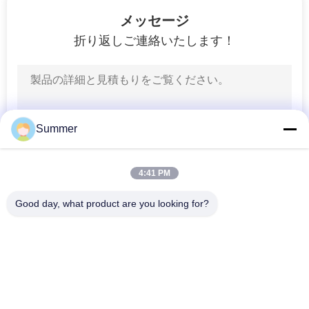
130
ポ
メッセージ
Epson の頭部プリン
リ
折り返しご連絡いたします！
ター
シ
ー
Summer
69
4:41 PM
昇華ヒーター
Good day, what product are you looking for?
人気カテゴリ
すべて
デジタル織物の印字
デジタル生地の印字
機
機
42