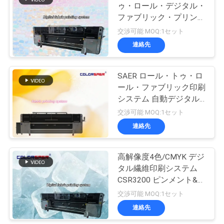
ニ
ゥ・ロール・デジタル・
ファブリック・プリンテ
ュ
106
ィング・システム ポリ
交渉可能 MOQ:1セット
ecoの支払能力があ
エステル&コットン・テ
ー
連絡先
キスタイル・プロッター
ス
るプリンター
SAER ロール・トゥ・ロ
ール・ファブリック印刷
す
システム 自動デジタル
インクジェット繊維プリ
交渉可能 MOQ:1セット
べ
ンター 水性インク
連絡先
254
て
高解像度4色/CMYK デジ
の
旗の印字機
タル繊維印刷システム
場
CSR3200 ピンメント&サ
ブライメーションインク
交渉可能 MOQ:1セット
合
を持つ布プロッター
連絡先