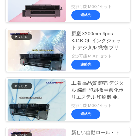
品
(4個のKJ4B-QLプリント
交渉可能 MOQ:1セット
質
ヘッド搭載)
連絡先
179
管
原廠 3200mm 4pcs
理
紫外線プリンター
KJ4B-QL インクジェッ
ト デジタル 織物 プリン
ター
お
交渉可能 MOQ:1セット
連絡先
問
い
工場 高品質 卸売 デジタ
83
ル 繊維 印刷機 亜酸化ポ
合
織物のカレンダー
リエステル 印刷機 亜酸
化インク
わ
交渉可能 MOQ:1セット
機械
連絡先
せ
新しい自動ロール・ト