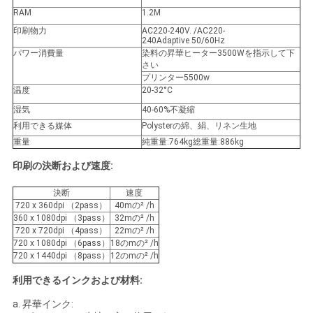
COMPANY
RAM
1.2M
印刷物力
AC220-240V. /AC220-
NEWS
240Adaptive 50/60Hz
パワー消費量
染料の昇華ヒーター3500Wを指示して下
さい
プリンター5500w
地
温度
20-32°C
図
湿気
40-60%不凝縮
利用できる媒体
Polysterの綿、絹、リネン生地
重量
純重量:764kg総重量:886kg
プ
印刷の決断および速度:
ラ
決断
速度
720 x 360dpi （2pass）
40mの
²
/h
イ
360 x 1080dpi （3pass）
32mの
²
/h
720 x 720dpi （4pass）
22mの
²
/h
バ
720 x 1080dpi （6pass）
18のmの
²
/h
720 x 1440dpi （8pass）
12のmの
²
/h
シ
利用できるインクおよび材料:
ー
a. 昇華インク: