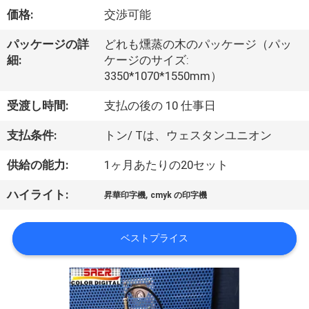
オ
価格:
交渉可能
企
パッケージの詳
どれも燻蒸の木のパッケージ（パッ
細:
ケージのサイズ:
業
3350*1070*1550mm）
情
受渡し時間:
支払の後の 10 仕事日
報
支払条件:
トン/ Tは、ウェスタンユニオン
供給の能力:
1ヶ月あたりの20セット
会
,
ハイライト:
昇華印字機
cmyk の印字機
社
案
ベストプライス
内