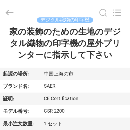
Copyright
©
2015
-
デジタル織物の印字機
2026
Shanghai
Color
家の装飾のための生地のデジ
ホ
Digital
Supplier
Co.,
タル織物の印字機の屋外プリ
ー
Ltd..
All
Rights
ンターに指示して下さい
ム
Reserved.
製
起源の場所:
中国上海の市
品
SAER
ブランド名:
CE Certification
証明:
ビ
CSR 2200
モデル番号:
デ
最小注文数量:
1 セット