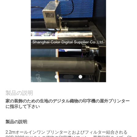
品
質
管
理
お
問
い
製品の説明
合
家の装飾のための生地のデジタル織物の印字機の屋外プリンター
わ
に指示して下さい
せ
製品の説明:
2.2mオールインワン プリンターとおよびフィルター結合される