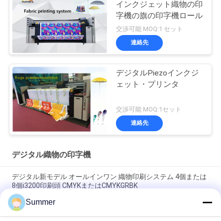
インクジェット織物の印
字機の旗の印字機ロール
交渉可能 MOQ:1 セット
連絡先
デジタルPiezoインクジ
ェット・プリンタ
交渉可能 MOQ:1セット
連絡先
デジタル織物の印字機
デジタル新モデル オールインワン 織物印刷システム 4個または
8個i3200印刷頭 CMYKまたはCMYKGRBK
Summer
上海 SAER COLOR 4 色または 8 色デジタル繊維印刷システム
3200 ミリメートル大判ファブリックプロッタ