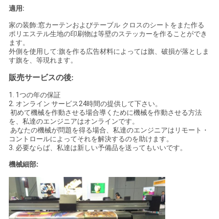
適用:
家の装飾:窓カーテンおよびテーブル クロスのシートをまた作る
ポリエステル生地の印刷物は等壁の
ステッカーを
作る
ことができ
ます。
外側を使用して:旗を作る広告材料によっては旗、破損が落としま
す旗を、等現れます。
販売サービスの後:
1.
1つの年の保証
2.
オンライン サービス24時間の提供して下さい。
初めて機械を作動させる場合導くために機械を作動させる方法
を、私達のエンジニアはオンラインです。
あなたの機械が問題を得る場合、私達のエンジニアはリモート・
コントロールによってそれを解決するのを助けます。
3.
必要ならば、私達は新しい予備品を送ってもいいです。
機械細部: