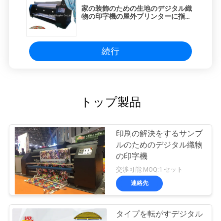
家の装飾のための生地のデジタル織
物の印字機の屋外プリンターに指示
して下さい
続行
トップ製品
印刷の解決をするサンプ
ルのためのデジタル織物
の印字機
交渉可能 MOQ:1 セット
連絡先
タイプを転がすデジタル