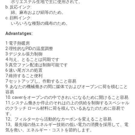
ポリエステル生地で主に使用されて。
ポ
b. 反応インク:
綿、麻布および絹等のため。
リ
c. 顔料インク:
いろいろな種類の織布のため。
シ
Advantatges:
ー
1·電子熱暖房
2·理性的なPIDの温度調整
3·デジタル張力制御
4·与え、とることは同期です
5·真空ファン配達は制御可能です
6·速い尾ガスの処置
7·維持すること便利
7·セットアップし、作動すること容易
9. あなたの機械働きの間に媒体でおよびオーブンに荷を積むこと
容易
10. caverをオーブンのの中できれいになるために開けること容易
11.システム働きか停止のそれはの上の供給を制御するスペシャル
のクラッチ ロール材料に荷を積んでいるあなたのために容易で
す。
12。フィルターから活動的なカーボンを変えること容易
13。最先端の熱エネルギー技術の低い電力の消費を採用して、電
気を救い、エネルギー・コストを節約します。