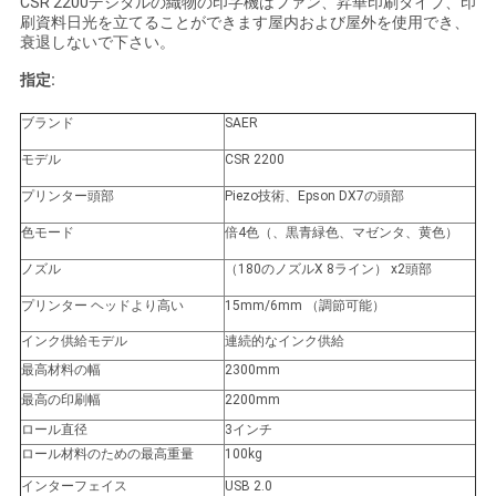
CSR 2200デジタルの織物の印字機はファン、昇華印刷タイプ、印
ニ
刷資料日光を立てることができます屋内および屋外を使用でき、
衰退しないで下さい。
ュ
指定:
ー
ブランド
SAER
ス
モデル
CSR 2200
プリンター頭部
Piezo技術、Epson DX7の頭部
す
色モード
倍4色（、黒青緑色、マゼンタ、黄色）
べ
ノズル
（180のノズルX 8ライン） x2頭部
て
プリンター ヘッドより高い
15mm/6mm （調節可能）
インク供給モデル
連続的なインク供給
の
最高材料の幅
2300mm
場
最高の印刷幅
2200mm
ロール直径
3インチ
合
ロール材料のための最高重量
100kg
インターフェイス
USB 2.0