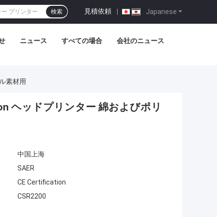
見積依頼
|
Japanese
検索
せ
ニュース
すべての場合
会社のニュース
テル素材用
pson ヘッドプリンター 綿およびポリ
中国上海
SAER
CE Certification
CSR2200