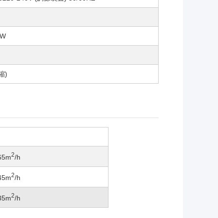
0W
縮)
2
 65m
/h
2
 45m
/h
2
 35m
/h