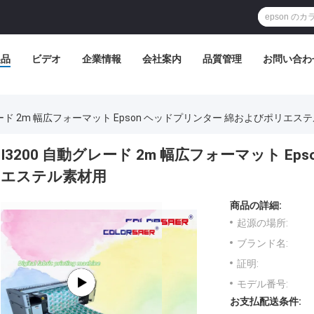
製品
ビデオ
企業情報
会社案内
品質管理
お問い合わ
グレード 2m 幅広フォーマット Epson ヘッドプリンター 綿およびポリエス
I3200 自動グレード 2m 幅広フォーマット E
エステル素材用
商品の詳細:
起源の場所:
ブランド名:
証明:
モデル番号:
お支払配送条件: