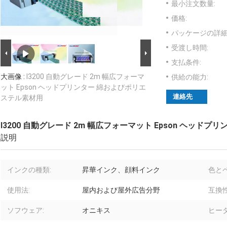
最小注文数量:
価格:
パッケージの詳細
受渡し時間:
支払条件:
大画像 :
I3200 自動グレード 2m 幅広フォーマ
供給の能力:
ット Epson ヘッドプリンター 綿およびポリエ
連絡先
ステル素材用
I3200 自動グレード 2m 幅広フォーマット Epson ヘッド
説明
インクの種類:
昇華インク、顔料インク
色とペ
使用法:
屋内および屋外広告分野
互換性
ソフウェア:
オニキス
ヒー