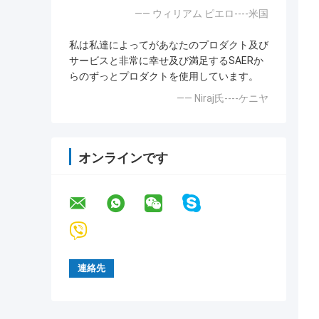
—— ウィリアム ピエロ----米国
私は私達によってがあなたのプロダクト及び
サービスと非常に幸せ及び満足するSAERか
らのずっとプロダクトを使用しています。
—— Niraj氏----ケニヤ
オンラインです