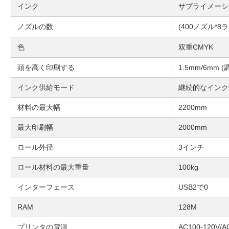
インク
サブライメーシ
ノズルの数
(400ノズル*8ラ
色
双重CMYK
頭を高く印刷する
1.5mm/6mm 
インク供給モード
継続的なインク
材料の最大幅
2200mm
最大印刷幅
2000mm
ロール外径
3インチ
ロール材料の最大重量
100kg
インターフェース
USB2で0
RAM
128M
プリンタの電源
AC100-120V/A