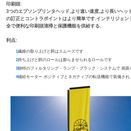
印刷頭:
3つのエプソンプリンタヘッド,より速い速度,より長いヘッ
の訂正とコントラポイントはより簡単です.インテリジェン
全で便利な印刷頭清掃と保護機能を供給する.
利点:
繊維の取り上げと餌はスムーズです
持ち上げと餌のロールは膨らませられるロールです
独特のフィルタリング・ランプ・ブラック・システムで 画面
補給モーター ポジティブとネガティブの転送機能で装備され,