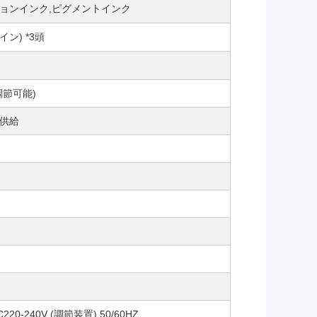
ョンインク,ピグメントインク
イン) *3頭
(調節可能)
供給
C220-240V (調節装置) 50/60HZ