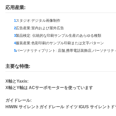
応用産業:
スタジオ:デジタル画像制作
広告産業:室内および屋外広告
製品検定: 伝統的な印刷サンプル生産のあらゆる種類
服装産業:色彩印刷のサンプル印刷または文字パターン
パーソナリティプリント: 店舗,携帯電話装飾店,パーソナリ
主要な特徴:
X軸とYaxis:
X軸とY軸は ACサーボモーターを使っています
ガイドレール:
HIWIN サイレントガイドレール ドイツ IGUS サイレン