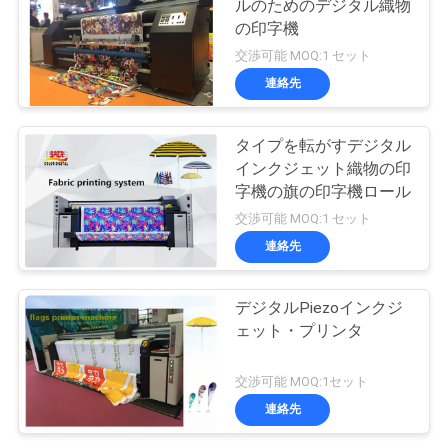
ルのためのデジタル織物
の印字機
交渉可能 MOQ:1 セット
連絡先
タイプを転がすデジタル
インクジェット織物の印
字機の旗の印字機ロール
交渉可能 MOQ:1 セット
連絡先
デジタルPiezoインクジ
ェット・プリンタ
交渉可能 MOQ:1セット
連絡先