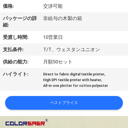
オ
価格:
交渉可能
企
パッケージの詳
非給与の木製の箱
細:
業
受渡し時間:
10営業日
情
支払条件:
T/T、ウェスタンユニオン
報
供給の能力:
月額50セット
会
,
ハイライト:
Direct to fabric digital textile printer
,
High DPI textile printer with heater
社
All-in-one plotter for cotton polyester
案
ベストプライス
内