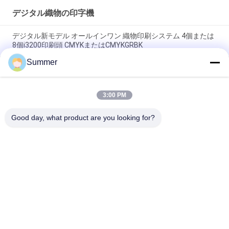
デジタル織物の印字機
デジタル新モデル オールインワン 織物印刷システム 4個または
8個i3200印刷頭 CMYKまたはCMYKGRBK
Summer
上海 SAER COLOR 4 色または 8 色デジタル繊維印刷システム
3200 ミリメートル大判ファブリックプロッタ
3:00 PM
オールインワン ポリエステル デジタルプリンター サブライメ
ーションプリンター 直接布 工場供給 3.2m フラグ印刷機
Good day, what product are you looking for?
人気カテゴリ
すべて
デジタル織物の印字
デジタル生地の印字
機
機
DTFプリンター
UVDTFプリンター
織物のカレンダー機