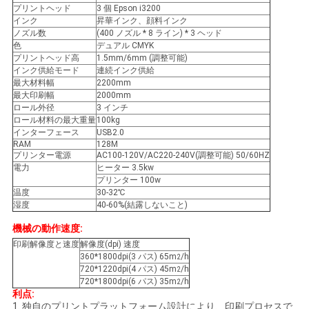
ニ
プリントヘッド
3 個 Epson i3200
インク
昇華インク、顔料インク
ュ
ノズル数
(400 ノズル * 8 ライン) * 3 ヘッド
色
デュアル CMYK
ー
プリントヘッド高
1.5mm/6mm (調整可能)
インク供給モード
連続インク供給
最大材料幅
2200mm
ス
最大印刷幅
2000mm
ロール外径
3 インチ
ロール材料の最大重量
100kg
インターフェース
USB2.0
す
RAM
128M
プリンター電源
AC100-120V/AC220-240V(調整可能) 50/60HZ
べ
電力
ヒーター 3.5kw
プリンター 100w
て
温度
30-32℃
湿度
40-60%(結露しないこと)
の
機械の動作速度:
場
印刷解像度と速度
解像度(dpi) 速度
360*1800dpi(3 パス) 65m
/h
2
720*1220dpi(4 パス) 45m
/h
2
合
720*1800dpi(6 パス) 35m
/h
2
利点:
1. 独自のプリントプラットフォーム設計により、印刷プロセスで