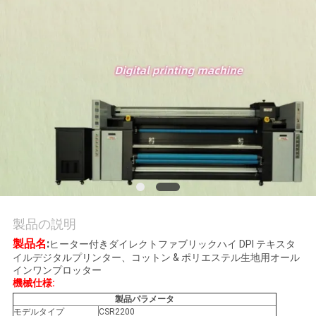
品
質
管
理
お
問
い
合
製品の説明
わ
製品名
:
ヒーター付きダイレクトファブリックハイ DPI テキスタ
イルデジタルプリンター、コットン & ポリエステル生地用オール
せ
インワンプロッター
機械仕様:
製品パラメータ
モデルタイプ
CSR2200