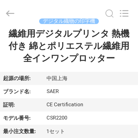
Copyright
©
2015
-
デジタル織物の印字機
2026
Shanghai
Color
繊維用デジタルプリンタ 熱機
ホ
Digital
Supplier
Co.,
付き 綿とポリエステル繊維用
ー
Ltd..
All
Rights
全インワンプロッター
ム
Reserved.
製
起源の場所:
中国上海
品
SAER
ブランド名:
CE Certification
証明:
ビ
CSR2200
モデル番号:
デ
最小注文数量:
1セット