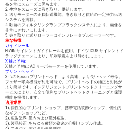
COMPANY
布を常にスムーズに保ちます。
2. 生地をスムーズに巻き取り、供給します。
NEWS
3. 送りモーターの正負転送機能、巻き取りと供給の一定張力伝送
システムを搭載。
4. 独自のフィルタリングランプブラックシステムにより、画像を
非常にきれいにします。
地
5. 巻き取りと送りローラーはインフレータブルローラーです。
主な特徴:
図
ガイドレール:
HIWIN サイレントガイドレールを使用。ドイツ IGUS サイレントド
ラッグチェーンにより、印刷環境をより静かにします。
X 軸と Y 軸:
プ
X 軸と Y 軸は AC サーボモーターを使用しています。
プリントヘッド:
ラ
3 つの Epson プリントヘッド、より高速、より長いヘッド寿命。
フェザー印刷機能が利用可能で、プリントヘッドの補正と対比が
より簡単です。インテリジェントプリントヘッドクリーニングサ
イ
ービスにより、安全で便利なプリントヘッドクリーニングと保護
機能を提供します。
バ
適用業界:
1), 個性的なプリント: ショップ、携帯電話装飾ショップ、個性的
シ
なギフトショップなど。
2), 広告業界: 屋内および屋外広告。
ー
3), 製品校正: あらゆる種類の従来の印刷サンプル作成。
4), スタジオ: デジタル画像制作。