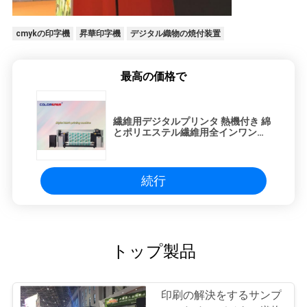
cmykの印字機
昇華印字機
デジタル織物の焼付装置
最高の価格で
繊維用デジタルプリンタ 熱機付き 綿
とポリエステル繊維用全インワンプ
ロッター
続行
トップ製品
印刷の解決をするサンプ