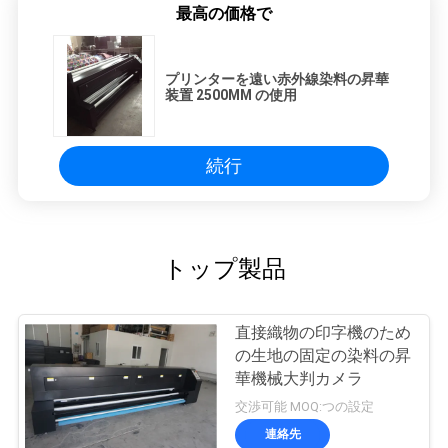
最高の価格で
COMPANY
NEWS
プリンターを遠い赤外線染料の昇華
装置 2500MM の使用
地
図
続行
プ
トップ製品
ラ
イ
直接織物の印字機のため
バ
の生地の固定の染料の昇
華機械大判カメラ
シ
交渉可能 MOQ:つの設定
ー
連絡先