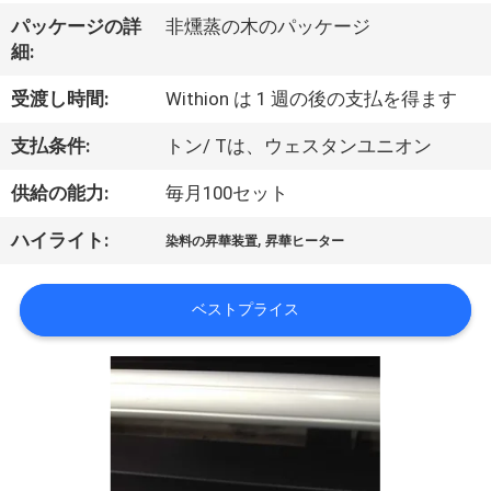
オ
パッケージの詳
非燻蒸の木のパッケージ
細:
企
受渡し時間:
Withion は 1 週の後の支払を得ます
業
支払条件:
トン/ Tは、ウェスタンユニオン
情
供給の能力:
毎月100セット
報
,
ハイライト:
染料の昇華装置
昇華ヒーター
会
ベストプライス
社
案
内