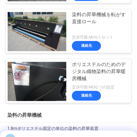
ポ
染料の昇華機械を転がす
リ
直接ロール
シ
交渉可能 MOQ:1 セット
ー
連絡先
ポリエステルのためのデ
ジタル織物染料の昇華暖
房機械
交渉可能 MOQ:つの設定
連絡先
染料の昇華機械
1.8mポリエステル固定の単位の染料の昇華装置