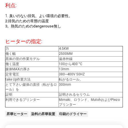
ニ
利点:
ュ
1.
臭いのない排気、よい環境の必要性。
2.排気のための常態の温度
ー
3。熱気のためのdangerouse無し
ス
ヒーターの指定:
力
4.5KW
働く幅
2500MM
す
黒体の管の作業モデル
遠赤外線
働く温度
100から400 °C
べ
媒体MAXの厚さ
13mm
定常電圧
380~400V 50HZ
て
take Up作業方法
転がるロール。
とて下さい媒体の直径（転がるロ
300mm
ール）を
の
証明
証明されるセリウム
利用できるプリンター
Mimaki、ロランド、MutohおよびPiezo
場
プリンター
合
昇華ヒーター
染料の昇華装置
印刷のドライヤー