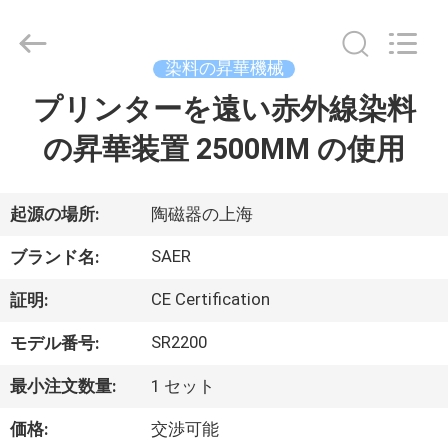
Copyright
©
2015
-
染料の昇華機械
2026
Shanghai
Color
プリンターを遠い赤外線染料
ホ
Digital
Supplier
Co.,
の昇華装置 2500MM の使用
ー
Ltd..
All
Rights
ム
Reserved.
起源の場所:
陶磁器の上海
製
SAER
ブランド名:
品
CE Certification
証明:
SR2200
モデル番号:
ビ
最小注文数量:
1 セット
デ
価格:
交渉可能