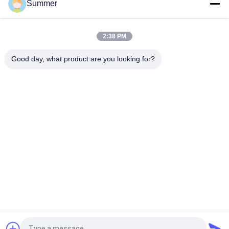
Summer
3つEpsonは4720の頭部基づいて水/分散インクが付いている昇
華装置を染めます
2:38 PM
3.5kw力の染料の昇華機械生地の昇華ドライヤー1600mmの働
く幅
Good day, what product are you looking for?
人気カテゴリ
すべて
デジタル織物の印字
デジタル生地の印字
機
機
DTFプリンター
UVDTFプリンター
織物のカレンダー機
紫外線プリンター
械
Ecoの支払能力があ
旗の印字機
るプリンター