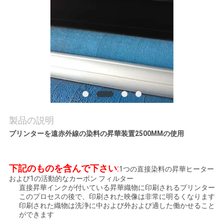
品
質
管
理
お
問
製品の説明
い
プリンターを遠赤外線の染料の昇華装置2500MMの使用
合
下記のものを含んで下さい
:
1つの直接染料の昇華ヒーター
わ
および1の活動的なカーボン フィルター
直接昇華インクが付いている昇華織物に印刷されるプリンター
せ
このプロセスの後で、印刷された映像は非常に明るくなります
印刷された織物は洗浄に中および外および適した働かせること
ができます