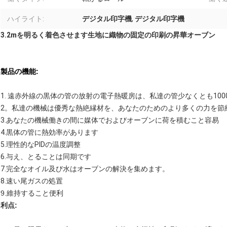
ハイライト:
デジタル印字機
,
デジタル印字機
3.2mを明るく着色させます生地に織物の固定の印刷の昇華オーブン
製品の機能:
1.
遠赤外線の黒体の管の放射の電子熱暖房は、私達の管少なくとも100
2。私達の機械は優秀な熱絶縁材を、あなたのためのより多くの力を節
3.あなたの機械働きの間に媒体でおよびオーブンに荷を積むこと容易
4.黒体の管に熱効率があります
5.理性的なPIDの温度調整
6.与え、とることは同期です
7.完全なオイル及び水はオーブンの解決を集めます。
8.速い尾
ガスの処置
9.維持すること便利
利点: