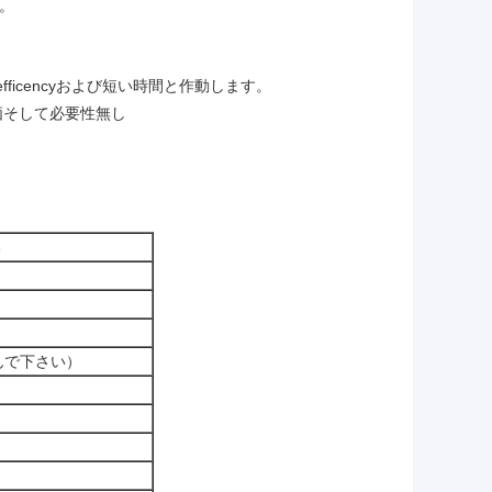
。
icencyおよび短い時間と作動します。
価そして必要性無し
い
含んで下さい）