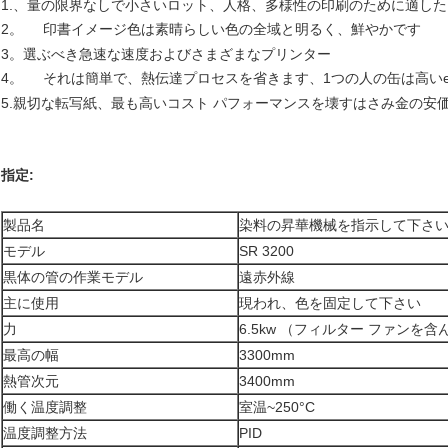
1.、量の限界なしで小さいロット、人格、多様性の印刷のために適した
2。
印書イメージ色は素晴らしい色の全域と明るく、鮮やかです
3。選ぶべき急速な速度およびさまざまなプリンター
4。
それは簡単で、熱伝達プロセスを省きます、1つの人の缶は高いeff
5.親切な転写紙、最も高いコスト パフォーマンスを壊すはさみ金の安
指定:
製品名
染料の昇華機械を指示して下さ
モデル
SR 3200
黒体の管の作業モデル
遠赤外線
主に使用
現われ、色を固定して下さい
力
6.5kw （フィルター ファンを
最高の幅
3300mm
熱管次元
3400mm
働く温度調整
室温~250°C
温度調整方法
PID