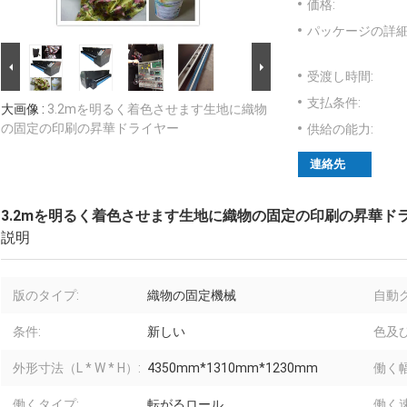
価格:
パッケージの詳細
受渡し時間:
支払条件:
大画像 :
3.2mを明るく着色させます生地に織物
の固定の印刷の昇華ドライヤー
供給の能力:
連絡先
3.2mを明るく着色させます生地に織物の固定の印刷の昇華ド
説明
版のタイプ:
織物の固定機械
自動
条件:
新しい
色及
外形寸法（L * W * H）:
4350mm*1310mm*1230mm
働く幅
働くタイプ:
転がるロール
働く速