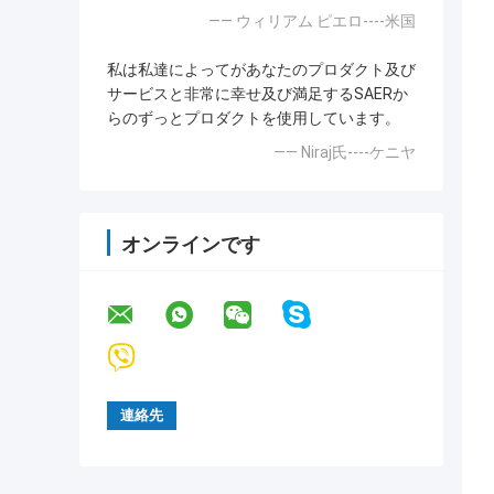
—— ウィリアム ピエロ----米国
私は私達によってがあなたのプロダクト及び
サービスと非常に幸せ及び満足するSAERか
らのずっとプロダクトを使用しています。
—— Niraj氏----ケニヤ
オンラインです