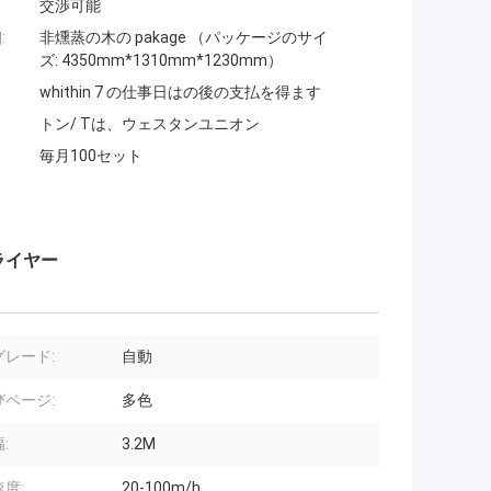
交渉可能
:
非燻蒸の木の pakage （パッケージのサイ
ズ: 4350mm*1310mm*1230mm）
whithin 7 の仕事日はの後の支払を得ます
トン/ Tは、ウェスタンユニオン
毎月100セット
ライヤー
グレード:
自動
びページ:
多色
:
3.2M
度:
20-100m/h