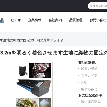
製品
ビデオ
企業情報
会社案内
品質管理
お問い合わ
せます生地に織物の固定の印刷の昇華ドライヤー
3.2mを明るく着色させます生地に織物の固定
商品の詳細:
起源の場所:
ブランド名:
証明:
モデル番号:
お支払配送条件:
最小注文数量: