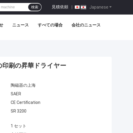
見積依頼
|
Japanese
検索
せ
ニュース
すべての場合
会社のニュース
の印刷の昇華ドライヤー
陶磁器の上海
SAER
CE Certification
SR 3200
1 セット