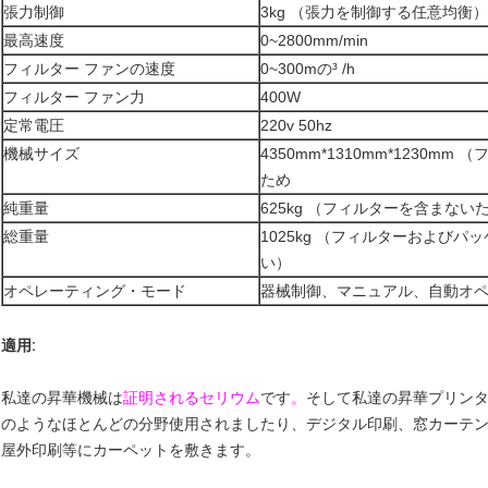
張力制御
3kg （張力を制御する任意均衡）
最高速度
0~2800mm/min
フィルター ファンの速度
0~300mの³ /h
フィルター ファン力
400W
定常電圧
220v 50hz
機械サイズ
4350mm*1310mm*1230m
ため
純重量
625kg （フィルターを含まない
総重量
1025kg （フィルターおよびパ
い）
オペレーティング・モード
器械制御、マニュアル、自動オ
適用:
私達の昇華機械は
証明されるセリウム
です
。
そして私達の昇華プリン
のようなほとんどの分野使用されましたり、デジタル印刷、窓カーテ
屋外印刷等にカーペットを敷きます。