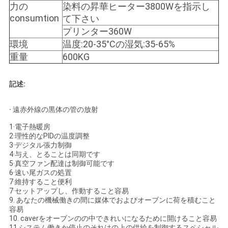
力の
染料の昇華ヒーター3800Wを指示し
ポ
consumtion
て下さい
リ
プリンター360W
環境
温度:20-35°Cの湿気:35-65%
シ
重量
600KG
ー
記述:
·
遠赤外線の黒体の管の放射
1·電子熱暖房
2·理性的なPIDの温度調整
3·デジタル張力制御
4·与え、とることは同期です
5·真空ファン配達は制御可能です
6·速い尾ガスの処置
7·維持すること便利
7·セットアップし、作動すること容易
9. あなたの機械働きの間に媒体でおよびオーブンに荷を積むこと
容易
10. caverをオーブンのの中できれいになるために開けること容易
11.システム働きか停止のそれはの上の供給を制御するスペシャル