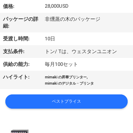
オ
28,000USD
価格:
企
パッケージの詳
非燻蒸の木のパッケージ
細:
業
受渡し時間:
10日
情
支払条件:
トン/ Tは、ウェスタンユニオン
報
供給の能力:
毎月100セット
会
,
ハイライト:
mimaki の昇華プリンター
mimaki のデジタル・プリンタ
社
案
ベストプライス
内