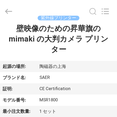
Copyright
©
2015
-
紫外線プリンター
2026
Shanghai
Color
壁映像のための昇華旗の
ホ
Digital
Supplier
Co.,
mimaki の大判カメラ プリン
ー
Ltd..
All
Rights
ター
ム
Reserved.
製
起源の場所:
陶磁器の上海
品
SAER
ブランド名:
CE Certification
証明:
ビ
MSR1800
モデル番号:
デ
最小注文数量:
1 セット