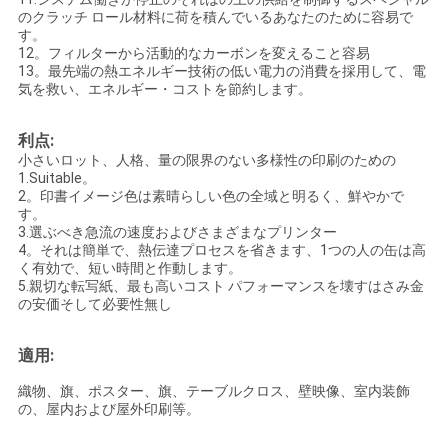
のクラッチ ロール材料に荷を積んでいるあなたのために容易で
す。
12。フィルターから活動的なカーボンを変えること容易
13。最先端の熱エネルギー技術の低い電力の消費を採用して、電
気を救い、エネルギー・コストを節約します。
利点:
小さいロット、人格、量の限界のない多様性の印刷のための
1.Suitable。
2。印書イメージ色は素晴らしい色の全域と明るく、鮮やかで
す。
3.選ぶべき急流の速度およびさまざまなプリンター
4。それは簡単で、熱伝達プロセスを省きます、1つの人の缶は高
く有効で、短い時間と作動します。
5.親切な転写紙、最も高いコスト パフォーマンスを壊すはさみ金
の安価そして必要性無し
適用:
織物、旗、ポスター、旗、テーブルクロス、壁映像、室内装飾
の、屋内および屋外印刷等。