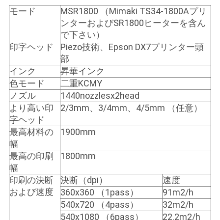
ニ
モード
MSR1800 （Mimaki TS34-1800Aプリ
ンターおよびSR1800ヒーターを含ん
ュ
で下さい）
ー
印字ヘッド
Piezo技術、Epson DX7プリンター頭
部
ス
インク
昇華インク
色モード
二重KCMY
ノズル
1440nozzlesx2head
す
より高い印
2/3mm、3/4mm、4/5mm （任意）
べ
字ヘッド
最高材料の
1900mm
て
幅
の
最高の印刷
1800mm
幅
場
印刷の決断
決断（dpi）
速度
および速度
360x360 （1pass）
91m2/h
合
540x720 （4pass）
32m2/h
540x1080 （6pass）
22.2m2/h