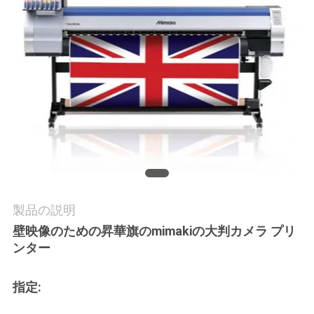
品
質
管
理
お
問
い
製品の説明
合
壁映像のための昇華旗のmimakiの大判カメラ プリ
わ
ンター
せ
指定: