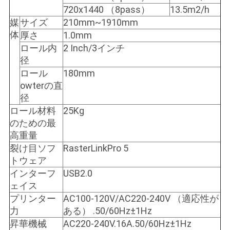
COMPANY
720x1440 （8pass）
13.5m2/h
媒
サイズ
210mm~1910mm
NEWS
体
厚さ
1.0mm
ロール内
2 Inch/3インチ
地
径
ロール
180mm
図
owterの直
径
ロール材料
25Kg
プ
のための最
高重量
ラ
裂け目ソフ
RasterLinkPro 5
イ
トウェア
インターフ
USB2.0
バ
ェイス
シ
プリンター
AC100-120V/AC220-240V （適応性が
力
ある） .50/60Hz±1Hz
ー
昇華機械
AC220-240V.16A.50/60Hz±1Hz