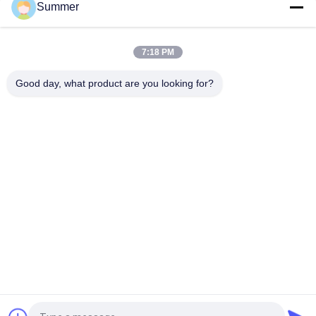
Summer
ロール・ツー・ロール フラットベッド印刷 UVハイブリッドプ
リンター ポスター広告 電子装飾材料 クラフト用
7:18 PM
デジタル高品質のフラットベッドとロールをロールするUVハイ
ブリッドプリンターサイン印刷機
Good day, what product are you looking for?
人気カテゴリ
すべて
デジタル織物の印字
デジタル生地の印字
機
機
DTFプリンター
UVDTFプリンター
織物のカレンダー機
紫外線プリンター
械
Ecoの支払能力があ
旗の印字機
るプリンター