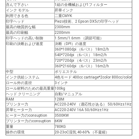
ポ
含んで下さい
1組の全機械および1フィルター
インク モデル
昇華インク
利用できる色
二重CMYK
リ
印字ヘッド
Piezo技術、2 Epson DX5の印字ヘッド
最高の物質的な幅
2300mm
シ
最高の印刷幅
2200mm
印字ヘッドの高い制御
1.5mm/1.6mm （調節可能）
ー
印刷の決断および速度
決断（DPI）の速度
360*1080dpi （6パス） 18m2/h
540*720dpi （6パス） 18m2/h
720*720dpi （4パス） 23m2/h
360*2160dpi （6パス） 16m2/h
中型
ポリエステル
インク供給システム
4色モード:400cc cartriage*2color 800cc/color
ロール外の直径
3インチ
ロール材料のための最高重量
100kg
ヘッド クリーニング
自動/マニュアル
RAM
128M
プリンター力
AC220-240V （適応性がある） 50/60Hz±1Hz
昇華ヒーター力
AC220-240V 16A 50/60Hz±1Hz
ヒーター力のconsuption
3500KW
プリンター力のconsuption
6KW
重量
780KG
操作の環境
20-23oC湿気:40-60% （不凝縮）