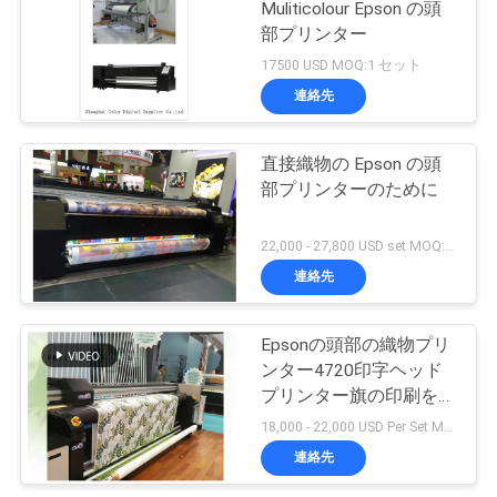
Muliticolour Epson の頭
部プリンター
17500 USD MOQ:1 セット
連絡先
直接織物の Epson の頭
部プリンターのために
22,000 - 27,800 USD set MOQ:1 セット
連絡先
Epsonの頭部の織物プリ
ンター4720印字ヘッド
プリンター旗の印刷を転
がすデジタル ロール
18,000 - 22,000 USD Per Set MOQ:1 セット
連絡先