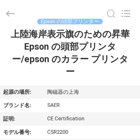
Copyright
©
2015
-
Epson の頭部プリンター
2026
Shanghai
Color
上陸海岸表示旗のための昇華
ホ
Digital
Supplier
Co.,
Epson の頭部プリンタ
ー
Ltd..
All
Rights
ー/epson のカラー プリンタ
ム
Reserved.
ー
製
品
起源の場所:
陶磁器の上海
SAER
ブランド名:
ビ
CE Certification
証明:
デ
CSR2200
モデル番号: