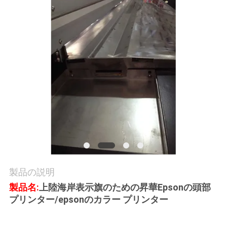
品
質
管
理
お
問
い
合
製品の説明
わ
製品名:
上陸海岸表示旗のための昇華Epsonの頭部
せ
プリンター/epsonのカラー プリンター