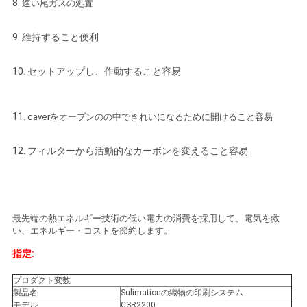
8.
速い尾ガスの処置
COMPANY
NEWS
9. 維持すること便利
10. セットアップし、作動すること容易
地
図
11.
caverをオーブンのの中できれいになるために開けること容易
12. フィルターから活動的なカーボンを変えること容易
プ
ラ
イ
最先端の熱エネルギー技術の低い電力の消費を採用して、電気を救
い、エネルギー・コストを節約します。
バ
指定:
シ
プロダクト変数
ー
製品名
Sulimationの織物の印刷システム
モデル
CSR2200