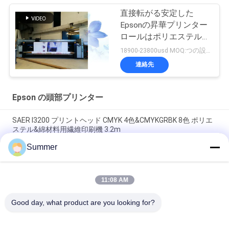
直接転がる安定した
Epsonの昇華プリンター
ロールはポリエステル生
地のために印刷します
18900-23800usd MOQ:つの設定
連絡先
Epson の頭部プリンター
SAER I3200 プリントヘッド CMYK 4色&CMYKGRBK 8色 ポリエ
ステル&綿材料用繊維印刷機 3.2m
Summer
Imprimante 2 メートル & 3.2 メートルデジタル繊維印刷機コッ
トン & ポリエステル素材用ファブリックプリンター
11:08 AM
デジタル直射インクジェット 繊維 大型染料 亜酸化 織物印刷機
インプレッサ De
Good day, what product are you looking for?
人気カテゴリ
すべて