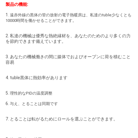
ニ
製品の機能:
ュ
1.
遠赤外線の黒体の管の放射の電子熱暖房は、私達のtuble少なくとも
10000時間を働かせることができます。
ー
2. 私達の機械は優秀な熱絶縁材を、あなたのためのより多くの力
ス
を節約できます備えています。
3. あなたの機械働きの間に媒体でおよびオーブンに荷を積むこと
す
容易
べ
4. tuble黒体に熱効率があります
て
5.
理性的なPIDの温度調整
の
6.
与え、とることは同期です
場
7. とることは転がるためにロールを選ぶことができます。
合