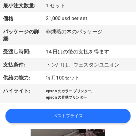
オ
最小注文数量:
1 セット
21,000 usd per set
価格:
企
業
パッケージの詳
非燻蒸の木のパッケージ
細:
情
受渡し時間:
14 日はの後の支払を得ます
報
支払条件:
トン/ Tは、ウェスタンユニオン
会
供給の能力:
毎月100セット
社
,
ハイライト:
epson のカラー プリンター
epson の昇華プリンター
案
内
ベストプライス