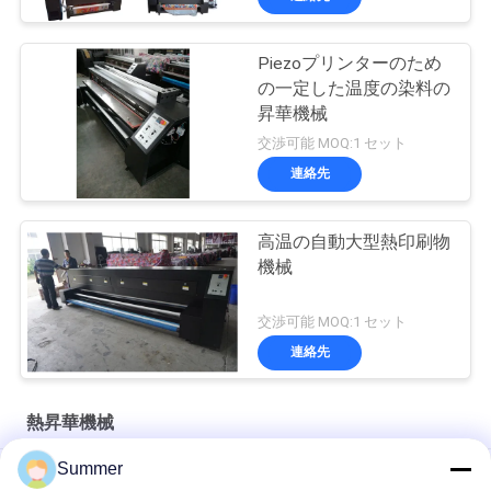
Piezoプリンターのため
の一定した温度の染料の
昇華機械
交渉可能 MOQ:1 セット
連絡先
高温の自動大型熱印刷物
機械
交渉可能 MOQ:1 セット
連絡先
熱昇華機械
Summer
3.2mの熱する染料の昇華装置色の固定