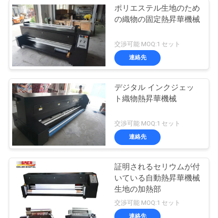
ポリエステル生地のため
の織物の固定熱昇華機械
交渉可能 MOQ:1 セット
連絡先
デジタル インクジェッ
ト織物熱昇華機械
交渉可能 MOQ:1 セット
連絡先
証明されるセリウムが付
いている自動熱昇華機械
生地の加熱部
交渉可能 MOQ:1 セット
連絡先