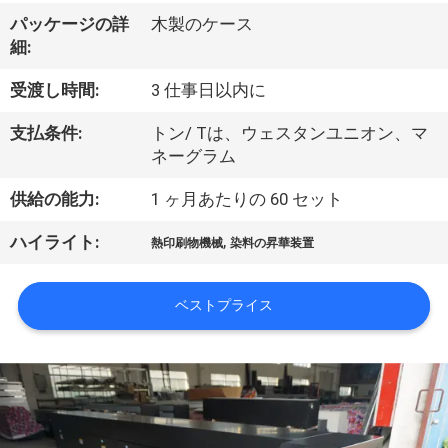
オ
パッケージの詳
木製のケース
細:
企
受渡し時間:
3 仕事日以内に
業
支払条件:
トン/ Tは、ウェスタンユニオン、マ
情
ネーグラム
報
供給の能力:
1 ヶ月あたりの 60 セット
,
ハイライト:
熱印刷物機械
染料の昇華装置
会
社
ベストプライス
案
内