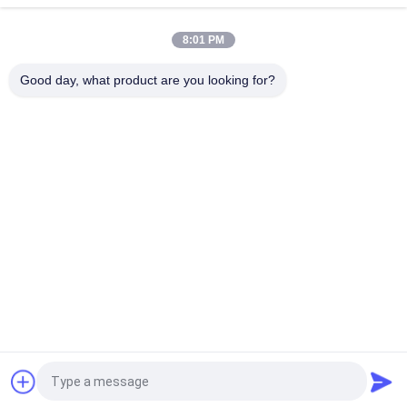
固定の単位熱昇華機械3.2mヒーター プリンター
8:01 PM
自動熱印刷物機械3.2m働く幅の大型の固定の単位
Good day, what product are you looking for?
人気カテゴリ
すべて
デジタル織物の印字
デジタル生地の印字
機
機
DTFプリンター
UVDTFプリンター
織物のカレンダー機
紫外線プリンター
械
Ecoの支払能力があ
旗の印字機
るプリンター
見積依頼