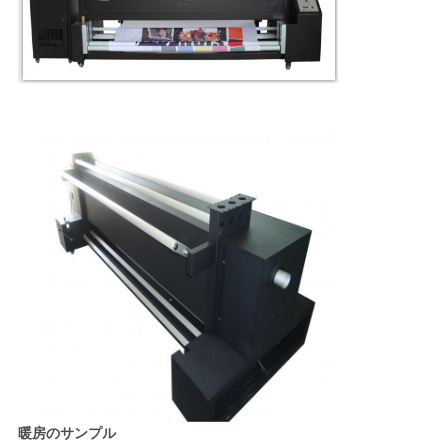
ポ
リ
シ
ー
暖房のサンプル