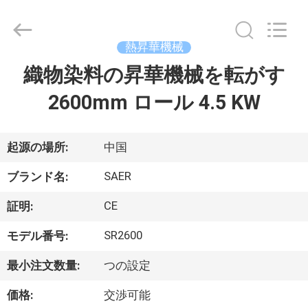
Copyright
©
2015
-
熱昇華機械
2026
Shanghai
Color
織物染料の昇華機械を転がす
ホ
Digital
Supplier
Co.,
2600mm ロール 4.5 KW
ー
Ltd..
All
Rights
ム
Reserved.
起源の場所:
中国
製
SAER
ブランド名:
品
CE
証明:
SR2600
モデル番号:
ビ
最小注文数量:
つの設定
デ
価格:
交渉可能