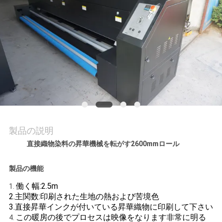
品
質
管
理
お
問
製品の説明
い
直接織物染料の昇華機械を転がす2600mmロール
合
製品の機能
わ
働く幅:2.5m
1.
せ
2.主関数:印刷された生地の熱および苦境色
3.直接昇華インクが付いている昇華織物に印刷して下さい
この暖房の後でプロセスは映像をなります非常に明る
4.