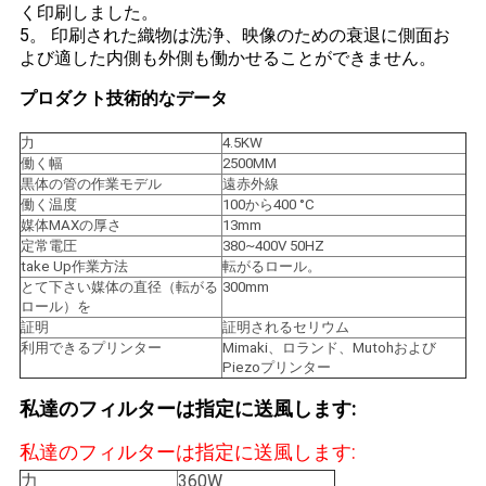
ニ
く印刷しました。
5。
印刷された織物は洗浄、映像のための衰退に側面お
ュ
よび適した内側も外側も働かせることができません。
ー
プロダクト技術的なデータ
ス
力
4.5KW
働く幅
2500MM
黒体の管の作業モデル
遠赤外線
働く温度
100から400 °C
す
媒体MAXの厚さ
13mm
定常電圧
380~400V 50HZ
べ
take Up作業方法
転がるロール。
とて下さい媒体の直径（転がる
300mm
て
ロール）を
証明
証明されるセリウム
の
利用できるプリンター
Mimaki、ロランド、Mutohおよび
Piezoプリンター
場
私達のフィルターは指定に送風します:
合
私達のフィルターは指定に送風します:
力
360W