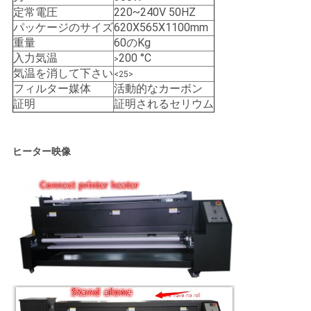
COMPANY
定常電圧
220~240V 50HZ
パッケージのサイズ
620X565X1100mm
NEWS
重量
60のKg
入力気温
200 °C
>
気温を消して下さい
<25>
地
フィルター媒体
活動的なカーボン
証明
証明されるセリウム
図
ヒーター映像
プ
ラ
イ
バ
シ
ー