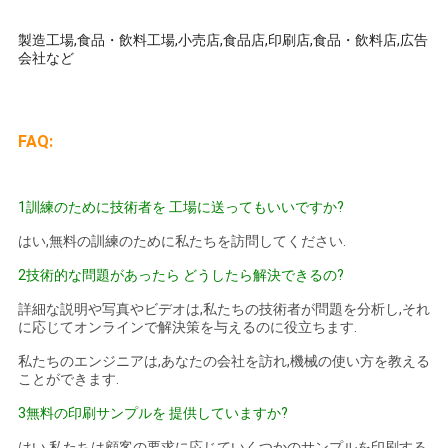
COMPANY
製造工場,食品・飲料工場,小売店,食品店,印刷店,食品・飲料店,広告
NEWS
会社など
地
FAQ:
図
1訓練のために技術者を 工場に送ってもいいですか?
プ
はい,無料の訓練のために私たちを訪問してください.
ラ
2技術的な問題があったら どうしたら解決できるの?
イ
詳細な説明や写真やビデオは,私たちの技術者が問題を分析し,それ
に応じてオンラインで解決策を与えるのに役立ちます.
バ
私たちのエンジニアは,あなたの会社を訪れ,機械の使い方を教える
ことができます.
シ
3無料の印刷サンプルを 提供していますか?
ー
はい,私たちは顧客の要求に応じていくつかのサンプルを印刷する