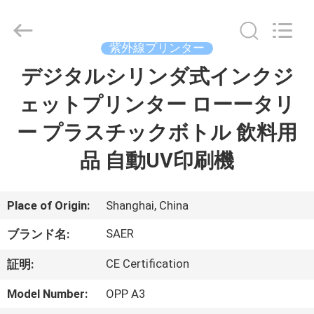
Copyright
©
2015
-
紫外線プリンター
2026
Shanghai
Color
デジタルシリンダ式インクジ
ホ
Digital
Supplier
Co.,
ェットプリンター ローータリ
ー
Ltd..
All
Rights
ー プラスチックボトル 飲料用
ム
Reserved.
品 自動UV印刷機
製
品
Place of Origin:
Shanghai, China
SAER
ブランド名:
ビ
CE Certification
証明:
デ
Model Number:
OPP A3