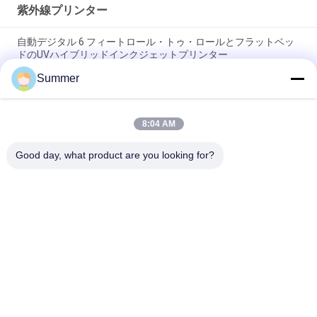
紫外線プリンター
自動デジタル 6 フィートロール・トゥ・ロールとフラットベッ
ドのUVハイブリッドインクジェットプリンター
Summer
ロール・ツー・ロール フラットベッド印刷 UVハイブリッドプ
リンター ポスター広告 電子装飾材料 クラフト用
8:04 AM
デジタル高品質のフラットベッドとロールをロールするUVハイ
ブリッドプリンターサイン印刷機
Good day, what product are you looking for?
人気カテゴリ
すべて
デジタル織物の印字
デジタル生地の印字
機
機
DTFプリンター
UVDTFプリンター
織物のカレンダー機
紫外線プリンター