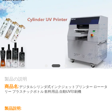
品
質
管
理
お
問
い
合
製品の説明
わ
商品名:
デジタルシリンダ式インクジェットプリンター ローータ
リー プラスチックボトル 飲料用品 自動UV印刷機
せ
製品説明: