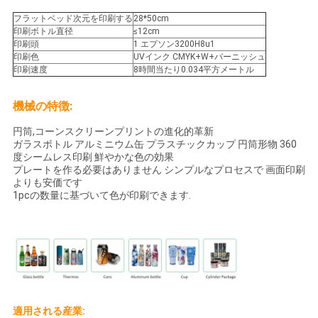
ニ
フラットベッド次元を印刷する
28*50cm
ュ
印刷ボトル直径
≤12cm
印刷頭
1 エプソン3200H8u1
印刷色
UVインク CMYK+W+バーニッシュ
ー
印刷速度
8時間当たり0.034平方メートル
ス
機械の特徴:
円筒,コーンスクリーンプリントの進化的革新
す
ガラスボトル アルミニウム缶 プラスチックカップ 円筒形物 360
度シームレス印刷 鮮やかな色の効果
べ
プレートを作る必要はありません シンプルなプロセスで 画面印刷
よりも安価です
て
1pcの数量に基づいて色が印刷できます.
の
場
合
適用される産業: