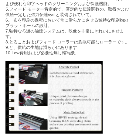
よび便利な印字ヘッドのクリーニングおよび保護機能。
5.フィード モーター肯定的で、否定的な伝達関数の、取得および
供給一定した張力伝達systと装備されていて。
6。 布を印刷の過程において常に滑らかにさせる独特な印刷物の
プラットホームの設計。
7.独特なろ過の油煙システムは、映像を非常にきれいにさせま
す。
8.とることおよびフィード ローラーは膨脹可能なローラーです。
9.と、供給の生地は滑らかにあります
10.Low費用および必要性無し転写紙。