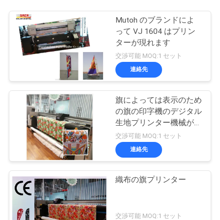
Mutoh のブランドによ
って VJ 1604 はプリン
ターが現れます
交渉可能 MOQ:1 セット
連絡先
旗によっては表示のため
の旗の印字機のデジタル
生地プリンター機械が現
れます
交渉可能 MOQ:1 セット
連絡先
織布の旗プリンター
交渉可能 MOQ:1 セット