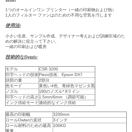
ニ
1つのオールインワン プリンター（一緒の印刷物および熱）
ュ
1人のフィルター ファンはのための不用な空気を汚します
ー
使用法:
小さい生産、サンプル作成、デザイナー考えおよび訓練区域のた
ス
めの解決に役立って下さい。
一緒の印刷および暖房
技術的なDetais:
す
モデル
CSR 3200
べ
印字ヘッドの技術
Piezo技術、Epson DX7
頭部の量
2部分
て
色モード
黄色い4色、青緑色マゼンタ黒
ノズル
180のノズル* 8ライン
の
印字ヘッドの高さ
1.5mm/6mm （調節可能）
インク供給モード
連続的なインク供給
場
最高の印刷幅
3200mm
合
ロールOwterの直径
3インチ
ロール材料のための最高
100KG
重量