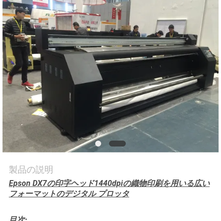
品
質
管
理
お
問
い
合
製品の説明
わ
Epson DX7の印字ヘッド1440dpiの織物印刷を用いる広い
せ
フォーマットのデジタル プロッタ
目次: