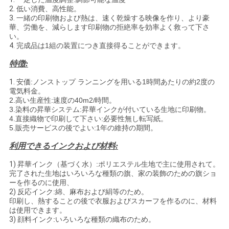
ポ
2.
低い消費、高性能。
3.
一緒の印刷物および熱は、速く乾燥する映像を作り、より豪
華、労働を、減らします印刷物の拒絶率を効率よく救って下さ
リ
い。
4.
完成品は1組の装置につき直接得ることができます。
シ
特徴:
ー
1.
安価:ノンストップ ランニングを用いる1時間あたりの約2度の
電気料金。
2.高い生産性:速度の40m2
時間。
/
3.染料の昇華システム:昇華インクが付いている生地に印刷物。
4.直接織物で印刷して下さい:必要性無し転写紙。
5.販売サービスの後でよい:1年の維持の期間。
利用できるインクおよび材料:
1)
昇華インク（基づく水）:ポリエステル生地で主に使用されて。
完了された生地はいろいろな種類の旗、家の装飾のための旗ショ
ーを作るのに使用、
2)
反応インク:綿、麻布および絹等のため。
印刷し、熱することの後で衣服およびスカーフを作るのに、材料
は使用できます。
3)
顔料インク:いろいろな種類の織布のため。