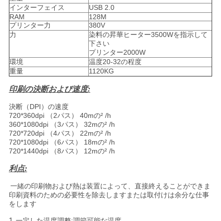
COMPANY
インターフェイス
USB 2.0
RAM
128M
NEWS
プリンター力
380V
力
染料の昇華ヒーター3500Wを指示して
下さい
プリンター2000W
地
環境
温度20-32の程度
重量
1120KG
図
印刷の決断および速度:
決断（DPI）の速度
プ
720*360dpi （2パス） 40mの² /h
360*1080dpi （3パス） 32mの² /h
ラ
720*720dpi （4パス） 22mの² /h
720*1080dpi （6パス） 18mの² /h
イ
720*1440dpi （8パス） 12mの² /h
利点:
バ
一緒の印刷物および熱は装置によって、直接終えることができま
シ
印刷資料のための必要性を除去しますまたは取付けは余分な仕事
をします
ー
1.
一定した温度調整:調節可能な温度