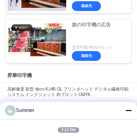
連絡先
旗の印字機の広告
交渉可能 MOQ:1セット
連絡先
昇華印字機
高解像度 新型 4pcs KJ4B-QL プリンタヘッド デジタル繊維印刷
システム インクジェット 布プロット CMYK
新しいモデル インクジェット繊維プリンター 遠赤外線ヒーター
Summer
オールインワンマシン ピンメント&サブライメーションインク
付き布印刷システム
7:17 PM
デジタルメーカー 工場価格 織物印刷システム 大型 I3200A1 高