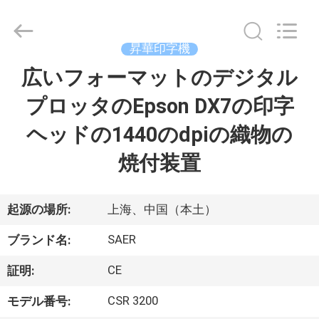
Copyright
©
2015
-
昇華印字機
2026
Shanghai
Color
広いフォーマットのデジタル
ホ
Digital
Supplier
Co.,
プロッタのEpson DX7の印字
ー
Ltd..
All
Rights
ヘッドの1440のdpiの織物の
ム
Reserved.
焼付装置
製
品
起源の場所:
上海、中国（本土）
SAER
ブランド名:
ビ
CE
証明:
デ
CSR 3200
モデル番号: