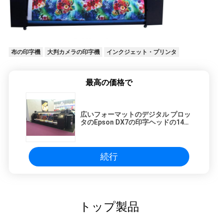
布の印字機
大判カメラの印字機
インクジェット・プリンタ
最高の価格で
広いフォーマットのデジタル プロッ
タのEpson DX7の印字ヘッドの1440
のdpiの織物の焼付装置
続行
トップ製品