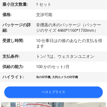
オ
最小注文数量:
1 セット
価格:
交渉可能
企
業
パッケージの詳
非燻蒸の木のパッケージ（パッケー
細:
ジのサイズ 4460*1160*1730mm）
情
受渡し時間:
10 仕事日はの後のあなたの支払を得
報
ます
支払条件:
トン/ Tは、ウェスタンユニオン
会
供給の能力:
100 かのセット/月
社
,
ハイライト:
布の印字機
大判カメラの印字機
案
内
ベストプライス