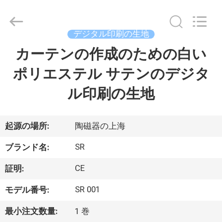
Copyright
©
2015
-
デジタル印刷の生地
2026
Shanghai
Color
カーテンの作成のための白い
ホ
Digital
Supplier
Co.,
ポリエステル サテンのデジタ
ー
Ltd..
All
Rights
ル印刷の生地
ム
Reserved.
製
起源の場所:
陶磁器の上海
品
SR
ブランド名:
CE
証明:
ビ
SR 001
モデル番号:
デ
最小注文数量:
1 巻