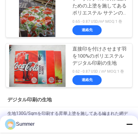
ための上塗を施してある
ポリエステル サテンの
デジタル印刷の生地
0.65 - 0.87 USD/m² MOQ:1 巻
連絡先
直接印を付けさせます羽
を100%のポリエステル
デジタル印刷の生地
0.62 - 0.87 USD / m² MOQ:1 巻
連絡先
デジタル印刷の生地
生地130G/Sqmを印刷する昇華上塗を施してある編まれた網デ
ジタル
Summer
デジタル昇華印字機の旗の印字機を印刷する旗