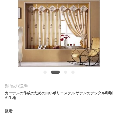
品
質
管
理
お
問
い
合
製品の説明
わ
カーテンの作成のための白いポリエステル サテンのデジタル印刷
の生地
せ
指定: