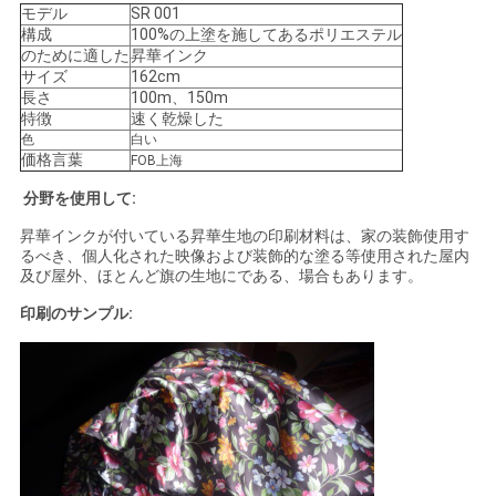
ニ
モデル
SR 001
構成
100%の上塗を施してあるポリエステル
ュ
のために適した
昇華インク
サイズ
162cm
ー
長さ
100m、150m
特徴
速く乾燥した
ス
色
白い
価格言葉
FOB上海
分野を使用して:
す
昇華インクが付いている昇華生地の印刷材料は、家の装飾使用す
るべき、個人化された映像および装飾的な塗る等使用された屋内
べ
及び屋外、ほとんど旗の生地にである、場合もあります。
て
印刷のサンプル:
の
場
合