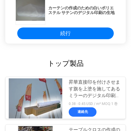
カーテンの作成のための白いポリエ
ステル サテンのデジタル印刷の生地
続行
トップ製品
昇華直接印を付けさせま
す旗を上塗を施してある
ミラーのデジタル印刷の
生地
0.38 - 0.45 USD / m² MOQ:1 巻
連絡先
テーブルクロスの作成の