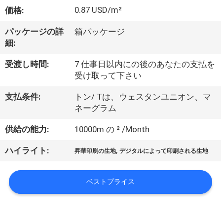
オ
0.87 USD/m²
価格:
企
パッケージの詳
箱パッケージ
細:
業
受渡し時間:
7 仕事日以内にの後のあなたの支払を
情
受け取って下さい
報
支払条件:
トン/ Tは、ウェスタンユニオン、マ
ネーグラム
会
供給の能力:
10000m の ² /Month
社
,
ハイライト:
昇華印刷の生地
デジタルによって印刷される生地
案
ベストプライス
内