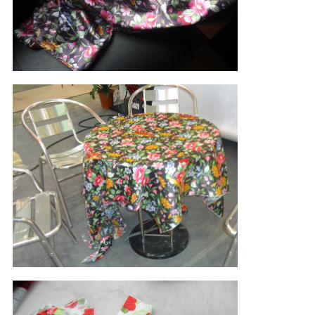
COMPANY
NEWS
地
図
プ
ラ
イ
バ
シ
ー