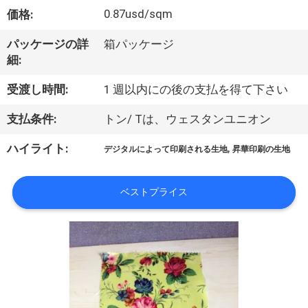
オ
0.87usd/sqm
価格:
企
パッケージの詳
箱パッケージ
細:
業
受渡し時間:
1 週以内にの後の支払を得て下さい
情
支払条件:
トン/ Tは、ウェスタンユニオン
報
,
ハイライト:
デジタルによって印刷される生地
昇華印刷の生地
会
ベストプライス
社
案
内