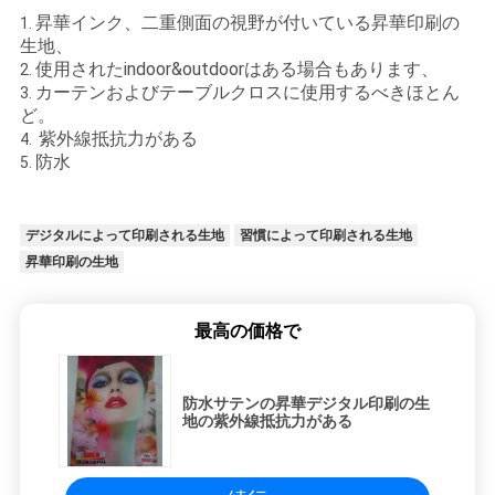
ニ
昇華インク、二重側面の視野が付いている昇華印刷の
1.
生地、
ュ
使用されたindoor&outdoorはある場合もあります、
2.
カーテンおよびテーブルクロスに使用するべきほとん
3.
ー
ど。
紫外線抵抗力がある
ス
4.
防水
5.
す
デジタルによって印刷される生地
習慣によって印刷される生地
べ
昇華印刷の生地
て
最高の価格で
の
場
防水サテンの昇華デジタル印刷の生
地の紫外線抵抗力がある
合