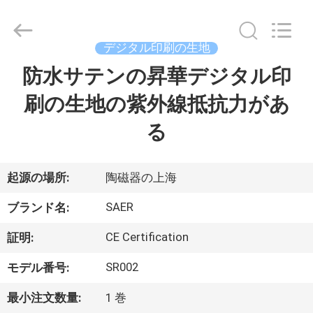
Copyright
©
2015
-
デジタル印刷の生地
2026
Shanghai
Color
防水サテンの昇華デジタル印
ホ
Digital
Supplier
Co.,
刷の生地の紫外線抵抗力があ
ー
Ltd..
All
Rights
る
ム
Reserved.
製
起源の場所:
陶磁器の上海
品
SAER
ブランド名:
CE Certification
証明:
ビ
SR002
モデル番号:
デ
最小注文数量:
1 巻