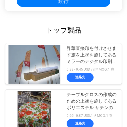
続行
COMPANY
NEWS
トップ製品
地
図
昇華直接印を付けさせま
す旗を上塗を施してある
ミラーのデジタル印刷の
プ
生地
0.38 - 0.45 USD / m² MOQ:1 巻
ラ
連絡先
イ
テーブルクロスの作成の
バ
ための上塗を施してある
ポリエステル サテンの
シ
デジタル印刷の生地
0.65 - 0.87 USD/m² MOQ:1 巻
ー
連絡先