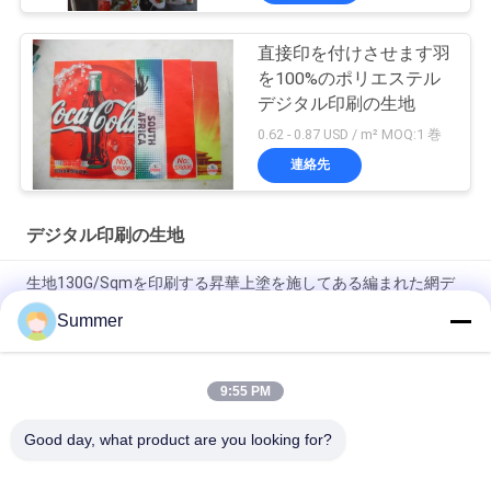
ポ
直接印を付けさせます羽
リ
を100%のポリエステル
デジタル印刷の生地
シ
0.62 - 0.87 USD / m² MOQ:1 巻
ー
連絡先
デジタル印刷の生地
生地130G/Sqmを印刷する昇華上塗を施してある編まれた網デ
ジタル
Summer
デジタル昇華印字機の旗の印字機を印刷する旗
9:55 PM
機械を転がす家の織物の昇華印刷の生地のデジタル インクジェ
ット ロール
Good day, what product are you looking for?
人気カテゴリ
すべて