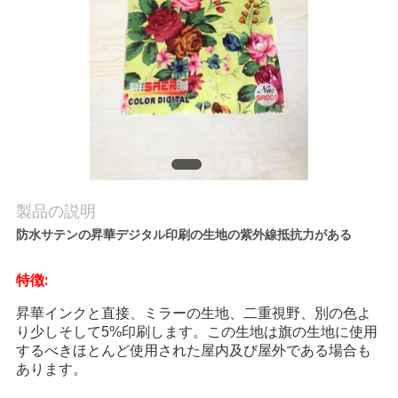
品
質
管
理
お
問
製品の説明
い
防水サテンの昇華デジタル印刷の生地の紫外線抵抗力がある
合
特徴:
わ
昇華インクと直接、ミラーの生地、二重視野、別の色よ
り少しそして5%印刷します。この生地は旗の生地に使用
せ
するべきほとんど使用された屋内及び屋外である場合も
あります。