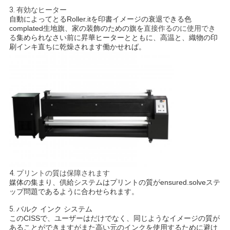
3.
有効なヒーター
自動によってとるRoller.itを
印書イメージの衰退できる色
complated生地旗、家の装飾のための旗を
直接作るのに使用でき
る
集められなさい前に
昇華ヒーターとともに、高温と、
織物の印
刷インキ直ちに乾燥されます
働かせれば。
4. プリントの質は保障されます
媒体の集まり、供給システムはプリントの質がensured.solveステ
ップ問題であるように合わせられます。
5.
バルク インク システム
このCISSで、ユーザーはだけでなく、同じようなイメージの質が
あることができますがまた高い元のインクを使用するために避け