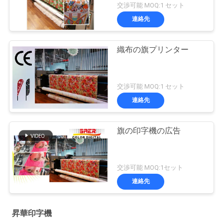
れます
交渉可能 MOQ:1 セット
連絡先
織布の旗プリンター
交渉可能 MOQ:1 セット
連絡先
旗の印字機の広告
交渉可能 MOQ:1セット
連絡先
昇華印字機