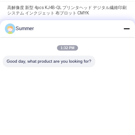
高解像度 新型 4pcs KJ4B-QL プリンタヘッド デジタル繊維印刷
システム インクジェット 布プロット CMYK
新しいモデル インクジェット繊維プリンター 遠赤外線ヒーター
Summer
オールインワンマシン ピンメント&サブライメーションインク
付き布印刷システム
1:32 PM
デジタルメーカー 工場価格 織物印刷システム 大型 I3200A1 高
出力プロット 広告用
Good day, what product are you looking for?
人気カテゴリ
すべて
デジタル織物の印字
デジタル生地の印字
機
機
DTFプリンター
UVDTFプリンター
織物のカレンダー機
紫外線プリンター
械