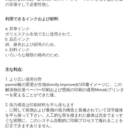
の安価そして必要性無し
ポ
リ
利用できるインクおよび材料:
シ
a. 昇華インク:
ポリエステル生地で主に使用されて。
b. 反応インク:
ー
綿、麻布および絹等のため。
c. 顔料インク:
いろいろな種類の織布のため。
主な利点:
1. より広い適用分野
pannel板の変更が生地directly.improvedの印書イメージに、この
解決熱伝達ペーパー印刷および壁紙の印刷の適用Mimakiプリンタ
ーを変えることができた後。
2. 張力構造は印刷材料を平ら保ちます
、に関して前側および裏側の張力構造と装備されていて活字媒体
を平ら保って下さい。人工的な荷を積まれた媒体は完全でまっす
ぐな状態に、このシステム自動的に印刷プロセスで逸れることを
訂正できますありません。