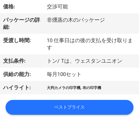
オ
価格:
交渉可能
企
パッケージの詳
非燻蒸の木のパッケージ
細:
業
受渡し時間:
10 仕事日はの後の支払を受け取りま
情
す
報
支払条件:
トン/ Tは、ウェスタンユニオン
供給の能力:
毎月100セット
会
,
ハイライト:
大判カメラの印字機
布の印字機
社
案
ベストプライス
内