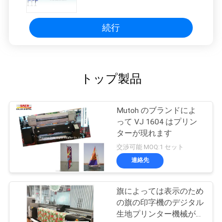
ター
続行
トップ製品
Mutoh のブランドによ
って VJ 1604 はプリン
ターが現れます
交渉可能 MOQ:1 セット
連絡先
旗によっては表示のため
の旗の印字機のデジタル
生地プリンター機械が現