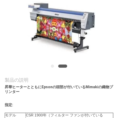
品
質
管
理
お
問
い
製品の説明
合
昇華ヒーターとともにEpsonの頭部が付いているMimakiの織物プ
わ
リンター
せ
指定:
モデル
CSR 1900年（フィルター ファンが付いている