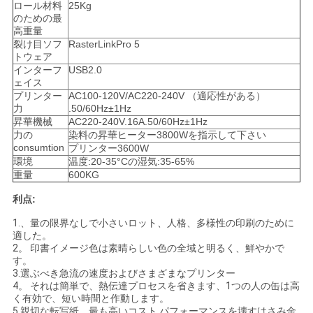
ロール材料
25Kg
COMPANY
のための最
高重量
NEWS
裂け目ソフ
RasterLinkPro 5
トウェア
インターフ
USB2.0
地
ェイス
プリンター
AC100-120V/AC220-240V （適応性がある）
図
力
.50/60Hz±1Hz
昇華機械
AC220-240V.16A.50/60Hz±1Hz
力の
染料の昇華ヒーター3800Wを指示して下さい
consumtion
プリンター3600W
プ
環境
温度:20-35°Cの湿気:35-65%
重量
600KG
ラ
利点:
イ
1.、量の限界なしで小さいロット、人格、多様性の印刷のために
適した。
バ
2。 印書イメージ色は素晴らしい色の全域と明るく、鮮やかで
す。
シ
3.選ぶべき急流の速度およびさまざまなプリンター
4。 それは簡単で、熱伝達プロセスを省きます、1つの人の缶は高
ー
く有効で、短い時間と作動します。
5.親切な転写紙、最も高いコスト パフォーマンスを壊すはさみ金