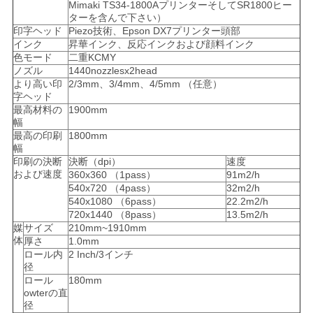
ニ
Mimaki TS34-1800AプリンターそしてSR1800ヒー
ターを含んで下さい）
印字ヘッド
Piezo技術、Epson DX7プリンター頭部
ュ
インク
昇華インク、反応インクおよび顔料インク
色モード
二重KCMY
ー
ノズル
1440nozzlesx2head
より高い印
2/3mm、3/4mm、4/5mm （任意）
ス
字ヘッド
最高材料の
1900mm
幅
最高の印刷
1800mm
す
幅
印刷の決断
決断（dpi）
速度
べ
および速度
360x360 （1pass）
91m2/h
540x720 （4pass）
32m2/h
て
540x1080 （6pass）
22.2m2/h
720x1440 （8pass）
13.5m2/h
の
媒
サイズ
210mm~1910mm
体
厚さ
1.0mm
場
ロール内
2 Inch/3インチ
径
合
ロール
180mm
owterの直
径