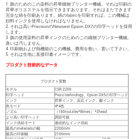
ニ
1.
旗のためのこの染料の昇華織物プリンター機械。それは印刷の
昇華ポリエステルを指示できますあります。それはまたできます
ュ
完全な綿を印刷あります。綿のfabircを印刷すれば。この機械は
顔料インクを使用しなければなりません。
ー
2.
それは高いPrecisonのNewsest Epson DX7の印字ヘッドを採用
します。
3.
旗の使用染料の昇華インクのためのこの織物プリンター機械。
ス
臭いは汚しません。
4.
印刷物および熱機能のこの機械。費用を救い、置いて下さい。
5.
それは生地に直接印書イメージです。
す
プロダクト技術的なデータ
べ
プロダクト変数
て
モデル
CSR 2200
印字ヘッド
Piezo texhnology、Epson DX5の印字ヘッド
の
インク
昇華インク、反応インク、酸インク
色モード
4*4色
場
ノズル
（180nozzles*8lines） *2head
より高い印字ヘッド
調節可能
合
インク供給モード
連続的なインク供給
最高のmeterialsの幅
2200mm
最高の印刷幅
2100mm