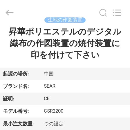
Copyright
©
2015
-
生地の作図装置
2026
Shanghai
Color
昇華ポリエステルのデジタル
ホ
Digital
Supplier
Co.,
織布の作図装置の焼付装置に
ー
Ltd..
All
Rights
印を付けて下さい
ム
Reserved.
製
起源の場所:
中国
品
SEAR
ブランド名:
CE
証明:
ビ
CSR2200
モデル番号:
デ
最小注文数量:
つの設定