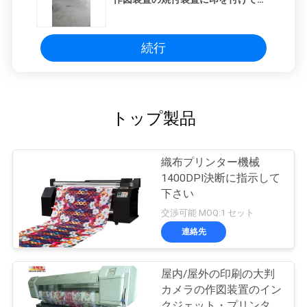
さい
続行
トップ製品
織布プリンター機械
1400DPI決断に指示して
下さい
交渉可能 MOQ:1 セット
連絡先
屋内/屋外の印刷の大判
カメラの作図装置のイン
クジェット・プリンタ