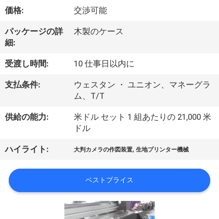
オ
価格:
交渉可能
企
パッケージの詳
木製のケース
細:
業
受渡し時間:
10 仕事日以内に
情
支払条件:
ウェスタン ・ ユニオン、マネーグラ
報
ム、T/T
供給の能力:
米ドル セット 1 組あたりの 21,000 米
会
ドル
社
,
ハイライト:
大判カメラの作図装置
生地プリンター機械
案
ベストプライス
内