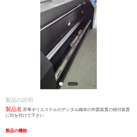
品
質
管
理
お
問
い
合
製品の説明
わ
製品名
:昇華ポリエステルのデジタル織布の作図装置の焼付装置
に印を付けて下さい
せ
製品の機能