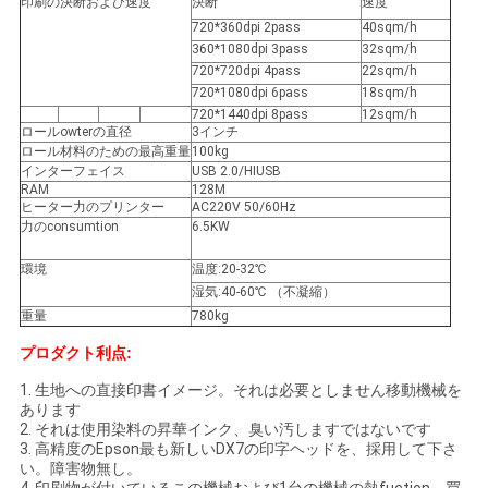
印刷の決断および速度
決断
速度
COMPANY
720*360dpi 2pass
40sqm/h
360*1080dpi 3pass
32sqm/h
NEWS
720*720dpi 4pass
22sqm/h
720*1080dpi 6pass
18sqm/h
720*1440dpi 8pass
12sqm/h
地
ロールowterの直径
3インチ
ロール材料のための最高重量
100kg
図
インターフェイス
USB 2.0/HIUSB
RAM
128M
ヒーター力のプリンター
AC220V 50/60Hz
力のconsumtion
6.5KW
プ
環境
温度:20-32℃
ラ
湿気:40-60℃ （不凝縮）
重量
780kg
イ
プロダクト利点:
バ
1.
生地への直接印書イメージ。それは必要としません移動機械を
あります
シ
2.
それは使用染料の昇華インク、臭い汚しますではないです
3. 高精度
のEpson最も
新しい
DX7の印字ヘッドを、
採用して下さ
ー
い
。障害物無し。