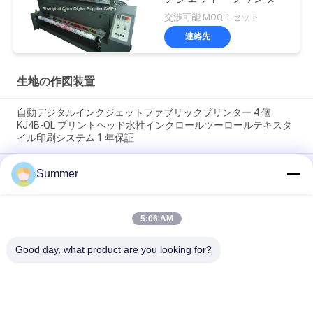
交渉可能 MOQ:1 セット
連絡先
生地の作図装置
自動デジタルインクジェットファブリックプリンター 4 個
KJ4B-QL プリントヘッド水性インクロールツーロールテキスタ
イル印刷システム 1 年保証
3200mm 綿とポリエステル材料用 繊維印刷システムのためのヒ
Summer
ーターインラインマシン付きの大型織物プリンター
安定した生産 高品質 デジタル印刷機 綿とポリエステル 織物の
5:06 AM
インクジェット 繊維印刷機 遠赤外線ヒーター インライン印刷
システム
Good day, what product are you looking for?
人気カテゴリ
すべて