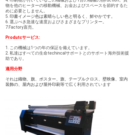
4. 印刷物が付いているこの機械および1台の機械の熱fuction。買
ポ
物を他のヒーターの移動機械、お金およびスペースを節約するた
めに必要としません。
5.
印書イメージ色は素晴らしい色と明るく、鮮やかです。
リ
6. 選ぶべき急速な速度およびさまざまなプリンター。
7.Factory直売。
シ
Produtcサービス:
ー
1. この機械は1つの年の保証を備えています。
2. 私達はすべての生命techincalサポートとのサポート海外技術援
助であり。
適用分野
それは
織物、旗、ポスター、旗、テーブルクロス、壁映像、室内
装飾の、屋内および屋外印刷等
で広く利用されています