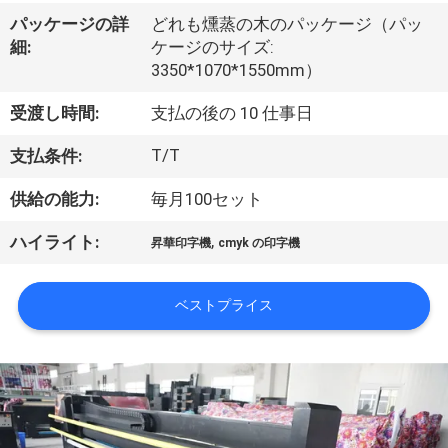
オ
パッケージの詳
どれも燻蒸の木のパッケージ（パッ
細:
ケージのサイズ:
企
3350*1070*1550mm）
業
受渡し時間:
支払の後の 10 仕事日
情
T/T
支払条件:
報
供給の能力:
毎月100セット
,
ハイライト:
昇華印字機
cmyk の印字機
会
社
ベストプライス
案
内