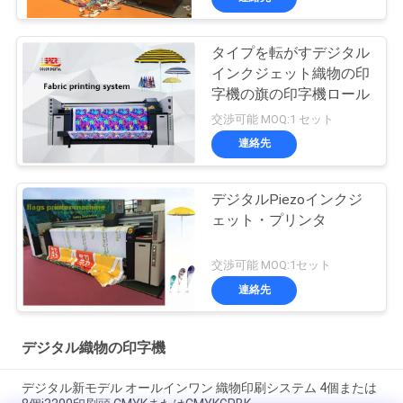
タイプを転がすデジタル
インクジェット織物の印
字機の旗の印字機ロール
交渉可能 MOQ:1 セット
連絡先
デジタルPiezoインクジ
ェット・プリンタ
交渉可能 MOQ:1セット
連絡先
デジタル織物の印字機
デジタル新モデル オールインワン 織物印刷システム 4個または