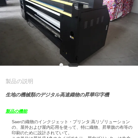
品
質
管
理
お
問
製品の説明
い
合
生地の機械類のデジタル高速織物の昇華印字機
わ
製品の機能
:
せ
Saerの織物のインクジェット・プリンタ:高リゾリューション
の、屋外および屋内応用を使って、特に織物、昇華旗の布等の
印刷のために設計されていて。