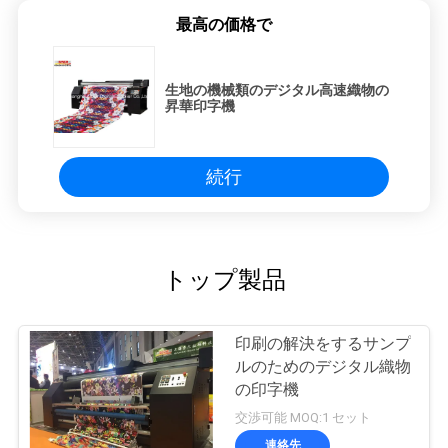
最高の価格で
生地の機械類のデジタル高速織物の
昇華印字機
続行
トップ製品
印刷の解決をするサンプ
ルのためのデジタル織物
の印字機
交渉可能 MOQ:1 セット
連絡先