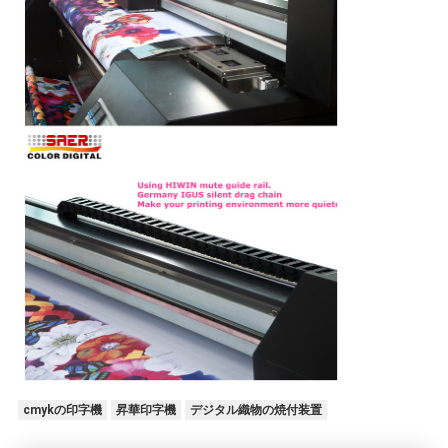
cmykの印字機
昇華印字機
デジタル織物の焼付装置