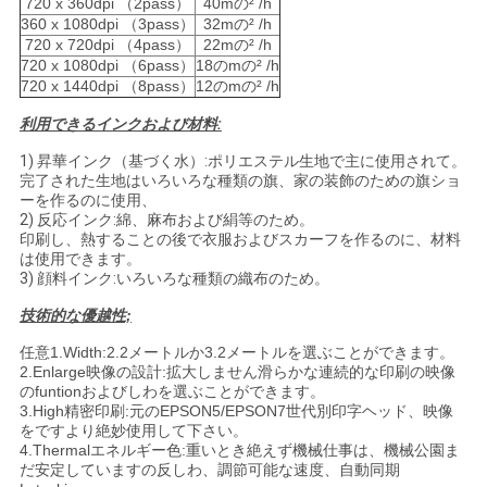
720 x 360dpi （2pass）
40mの² /h
360 x 1080dpi （3pass）
32mの² /h
720 x 720dpi （4pass）
22mの² /h
720 x 1080dpi （6pass）
18のmの² /h
720 x 1440dpi （8pass）
12のmの² /h
利用できるインクおよび材料:
1) 昇華インク（基づく水）:ポリエステル生地で主に使用されて。
完了された生地はいろいろな種類の旗、家の装飾のための旗ショ
ーを作るのに使用、
2) 反応インク:綿、麻布および絹等のため。
印刷し、熱することの後で衣服およびスカーフを作るのに、材料
は使用できます。
3) 顔料インク:いろいろな種類の織布のため。
技術的な優越性;
任意1.Width:2.2メートルか3.2メートルを選ぶことができます。
2.Enlarge映像の設計:拡大しません滑らかな連続的な印刷の映像
のfuntionおよびしわを選ぶことができます。
3.High精密印刷:元のEPSON5/EPSON7世代別印字ヘッド、映像
をですより絶妙使用して下さい。
4.Thermalエネルギー色:重いとき絶えず機械仕事は、機械公園ま
だ安定していますの反しわ、調節可能な速度、自動同期