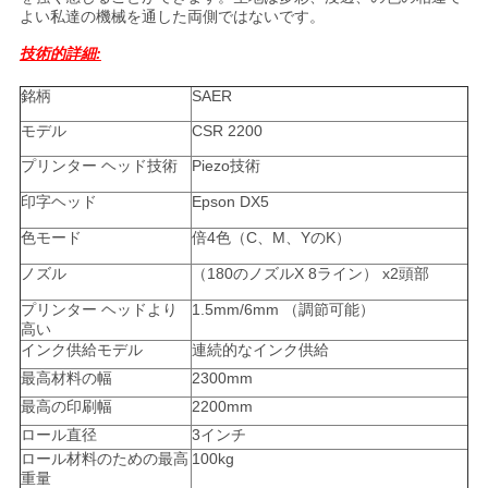
COMPANY
よい私達の機械を通した両側ではないです。
NEWS
技術的詳細:
銘柄
SAER
地
モデル
CSR 2200
プリンター ヘッド技術
Piezo技術
図
印字ヘッド
Epson DX5
色モード
倍4色（C、M、YのK）
プ
ノズル
（180のノズルX 8ライン） x2頭部
ラ
プリンター ヘッドより
1.5mm/6mm （調節可能）
高い
イ
インク供給モデル
連続的なインク供給
バ
最高材料の幅
2300mm
最高の印刷幅
2200mm
シ
ロール直径
3インチ
ロール材料のための最高
100kg
ー
重量