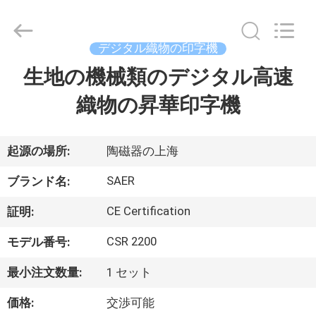
Copyright
©
2015
-
デジタル織物の印字機
2026
Shanghai
Color
生地の機械類のデジタル高速
ホ
Digital
Supplier
Co.,
織物の昇華印字機
ー
Ltd..
All
Rights
ム
Reserved.
起源の場所:
陶磁器の上海
製
SAER
ブランド名:
品
CE Certification
証明:
CSR 2200
モデル番号:
ビ
最小注文数量:
1 セット
デ
価格:
交渉可能