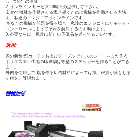
1.
1つの年の保証
2.
オンライン サービス24時間の提供して下さい。
初めて機械を作動させる場合導くために機械を作動させる方法
を、私達のエンジニアはオンラインです。
あなたの機械が問題を得る場合、私達のエンジニアはリモート・
コントロールによってそれを解決するのを助けます。
3.
必要ならば、私達は新しい予備品を送ってもいいです。
適用:
家の装飾:窓カーテンおよびテーブル クロスのシートをまた作る
ポリエステル生地の印刷物は等壁の
ステッカーを
作る
ことができ
ます。
外側を使用して:旗を作る広告材料によっては旗、破損が落としま
す旗を、等現れます。
機械細部: