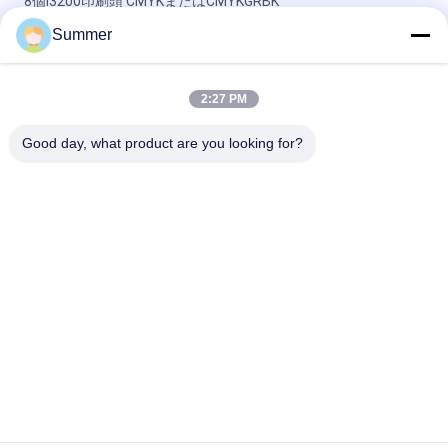
8個i3200印刷頭 CMYKまたはCMYKGRBK
Summer
上海 SAER COLOR 4 色または 8 色デジタル繊維印刷システム
3200 ミリメートル大判ファブリックプロッタ
2:27 PM
オールインワン ポリエステル デジタルプリンター サブライメ
ーションプリンター 直接布 工場供給 3.2m フラグ印刷機
Good day, what product are you looking for?
人気カテゴリ
すべて
デジタル織物の印字
デジタル生地の印字
機
機
DTFプリンター
UVDTFプリンター
織物のカレンダー機
紫外線プリンター
械
Ecoの支払能力があ
旗の印字機
るプリンター