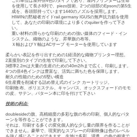
この単位は屋外倍4色のタイプであり、屋内プリンターは生命
ニ
を使用して長さ8列で、piezo技術、2つの頭部のEpsonの第5生
成を、各頭部持っています1440のノズルを採用します。
ュ
HIWINの黙秘者ガイドrail.germany IGUSの無声抗力鎖を使用
して、あなたの印刷の環境により多くのquiterを作って下さ
ー
い。
重い材料の滑らかな印刷のための強い媒体のフィード・イン
ス
システム、織物のような、昇華旗の布等。
Ｘ軸およびＹ軸はACサーブ モーターを使用しています
柔らかい表記を作り出すための1経済的な織物プリンター理想。
す
2直接別のタイプの生地で印刷して下さい。
3標準2.2mは大量の生産のための40m2/hまで広く、印刷します。
4つの倍4色インクは豊富な、活気に満ちた色を保障します。
べ
耐久の性能のための5堅い構造
6生産費を削減する詰め替え式のインク カートリッジ。
て
印刷物:布、ポリエステル、キャンバス、オックスフォードのモモ
の皮、サテン、パターン本に印を付けて下さい
の
技術の利点:
場
doublesideの旗、高精細度の多彩な旗の布の印刷、個人的なパタ
ーンを等作ることができます。
合
それは、印刷する多くの変化個人的な少し量の限界を作ることが
できません。豪華で、現実的なスプレーの印刷映像は色のレベル
を強く感じることができます。生地は多彩、浸透、の色の相違で