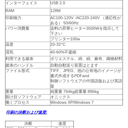
インターフェイス
USB 2.0
ポ
RAM
128M
リ
印刷物力
AC100-120V. /AC220-240V （適応性が
ある） 50/60Hz
シ
パワー消費量
染料の昇華ヒーター3500Wを指示して
下さい
ー
プリンター100w
温度
20-32°C
湿気
40-60%不凝縮
利用できる媒体
ポリエステル、綿、絹、麻布、織物材料
媒体のハンドル
自動自動送り装置はとます
ファイル形式
TIFF、JPEG、他の公有地のイメージが
書式作成するPDFand
制御ソフトウエアの中国語版および英語
版
重量
純重量:764kg総重量:886kg
裂け目ソフトウェア
オニックス
働くプロセス
Windows XP/Windows 7
印刷の決断および速度:
決断
速度