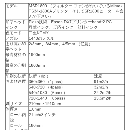
ニ
モデル
MSR1800 （フィルター ファンが付いているMimaki
TS34-1800AプリンターそしてSR1800ヒーターを含
ュ
んで下さい）
印字ヘッド
Piezo技術、Epson DX7プリンターhead*2 PC
ー
インク
昇華インク、反応インク、顔料インク
色モード
二重KCMY
ス
ノズル
1440のノズル
より高い印
2/3mm、3/4mm、4/5mm （任意）
字ヘッド
最高材料の
1900mm
す
幅
最高の印刷
1800mm
べ
幅
印刷の決断
決断（dpi）
速度
て
および速度
360x360 （1pass）
91m2/h
540x720 （4pass）
32m2/h
の
540x1080 （6pass）
22.2m2/h
720x1440 （8pass）
13.5m2/h
場
媒
サイズ
210mm~1910mm
体
厚さ
1.0mm
合
ロール内
2 Inch/3インチ
径
ロール
180mm