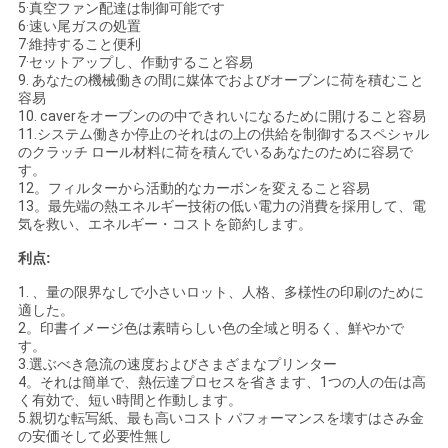
5·真空ファン配達は制御可能です
ポ
6·速い尾ガスの処置
7·維持すること便利
リ
7·セットアップし、作動すること容易
9. あなたの機械働きの間に媒体でおよびオーブンに荷を積むこと
シ
容易
10. caverをオーブンのの中できれいになるために開けること容易
11.システム働きか停止のそれはの上の供給を制御するスペシャル
ー
のクラッチ ロール材料に荷を積んでいるあなたのために容易で
す。
12。フィルターから活動的なカーボンを変えること容易
13。最先端の熱エネルギー技術の低い電力の消費を採用して、電
気を救い、エネルギー・コストを節約します。
利点:
1. 、量の限界なしで小さいロット、人格、多様性の印刷のために
適した。
2。印書イメージ色は素晴らしい色の全域と明るく、鮮やかで
す。
3.選ぶべき急流の速度およびさまざまなプリンター
4。それは簡単で、熱伝達プロセスを省きます、1つの人の缶は高
く有効で、短い時間と作動します。
5.親切な転写紙、最も高いコスト パフォーマンスを壊すはさみ金
の安価そして必要性無し