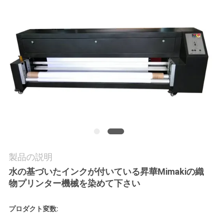
品
質
管
理
お
問
い
合
製品の説明
わ
水の基づいたインクが付いている昇華Mimakiの織
物プリンター機械を染めて下さい
せ
プロダクト
変数: