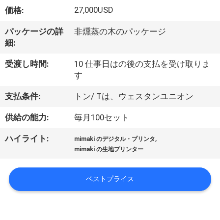
オ
27,000USD
価格:
企
パッケージの詳
非燻蒸の木のパッケージ
細:
業
受渡し時間:
10 仕事日はの後の支払を受け取りま
情
す
報
支払条件:
トン/ Tは、ウェスタンユニオン
供給の能力:
毎月100セット
会
,
ハイライト:
mimaki のデジタル・プリンタ
社
mimaki の生地プリンター
案
ベストプライス
内