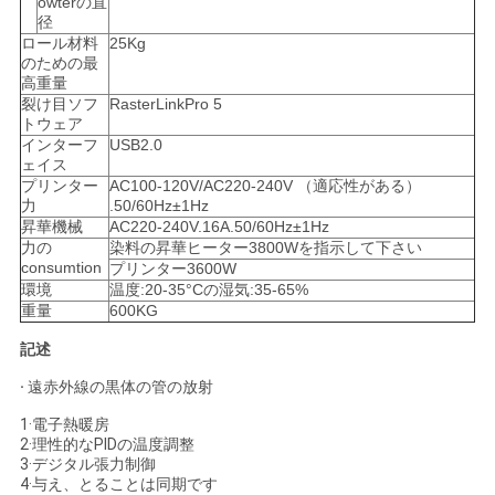
owterの直
COMPANY
径
ロール材料
25Kg
NEWS
のための最
高重量
裂け目ソフ
RasterLinkPro 5
トウェア
地
インターフ
USB2.0
ェイス
図
プリンター
AC100-120V/AC220-240V （適応性がある）
力
.50/60Hz±1Hz
昇華機械
AC220-240V.16A.50/60Hz±1Hz
プ
力の
染料の昇華ヒーター3800Wを指示して下さい
consumtion
プリンター3600W
環境
温度:20-35°Cの湿気:35-65%
ラ
重量
600KG
イ
記述
バ
·
遠赤外線の黒体の管の放射
シ
1·電子熱暖房
2·理性的なPIDの温度調整
3·デジタル張力制御
ー
4·与え、とることは同期です