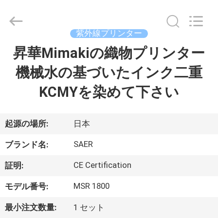
Copyright
©
2015
-
紫外線プリンター
2026
Shanghai
Color
昇華Mimakiの織物プリンター
ホ
Digital
Supplier
Co.,
機械水の基づいたインク二重
ー
Ltd..
All
Rights
KCMYを染めて下さい
ム
Reserved.
製
起源の場所:
日本
品
SAER
ブランド名:
CE Certification
証明:
ビ
MSR 1800
モデル番号:
デ
最小注文数量:
1 セット