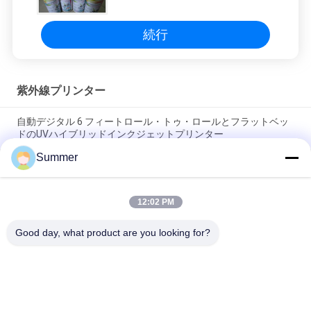
続行
紫外線プリンター
自動デジタル 6 フィートロール・トゥ・ロールとフラットベッ
ドのUVハイブリッドインクジェットプリンター
Summer
ロール・ツー・ロール フラットベッド印刷 UVハイブリッドプ
リンター ポスター広告 電子装飾材料 クラフト用
12:02 PM
デジタル高品質のフラットベッドとロールをロールするUVハイ
ブリッドプリンターサイン印刷機
Good day, what product are you looking for?
人気カテゴリ
すべて
デジタル織物の印字
デジタル生地の印字