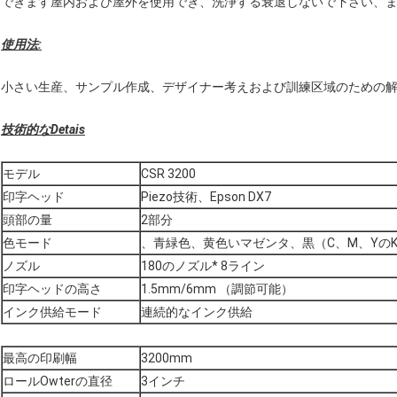
できます屋内および屋外を使用でき、洗浄する衰退しないで下さい、
使用法:
小さい生産、サンプル作成、デザイナー考えおよび訓練区域のための
技術的なDetais
モデル
CSR 3200
印字ヘッド
Piezo技術、Epson DX7
頭部の量
2部分
色モード
、青緑色、黄色いマゼンタ、黒（C、M、Yの
ノズル
180のノズル* 8ライン
印字ヘッドの高さ
1.5mm/6mm （調節可能）
インク供給モード
連続的なインク供給
最高の印刷幅
3200mm
ロールOwterの直径
3インチ