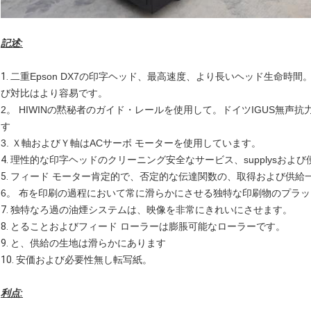
記述:
1.
二重Epson DX7の印字ヘッド、最高速度、より長いヘッド生命時間。
び対比はより容易です。
2。 HIWINの黙秘者のガイド・レールを使用して。ドイツIGUS無声抗
す
3. Ｘ軸およびＹ軸はACサーボ モーターを使用しています。
4.
理性的な印字ヘッドのクリーニング安全なサービス、supplysお
5.
フィード モーター肯定的で、否定的な伝達関数の、取得および供給一
6。 布を印刷の過程において常に滑らかにさせる独特な印刷物のプラ
7.
独特なろ過の油煙システムは、映像を非常にきれいにさせます。
8.
とることおよびフィード ローラーは膨脹可能なローラーです。
9.
と、供給の生地は滑らかにあります
10.
安価および必要性無し転写紙。
利点: