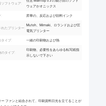
任意 Maintop 5.3 の裂け目のソフト
目ソフトウェア:
ウェアかオニックス
:
昇華の、反応および顔料インク
Mutoh、Mimaki、ロランドおよび圧
されたプリンター:
電気プリンター
のタイプ:
一緒の印刷物および熱
印刷物、必要性をあらゆる転写紙指
物のタイプ:
示しないで下さい
ター ファンと結合されて、印刷資料日光を立てることが