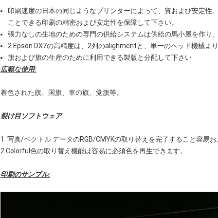
印刷速度の日本の同じようなプリンターによって、質および安定性、
ことできる印刷の精密および安定性を保障して下さい。
張力なしの生地のための専門の供給システムは供給の馬小屋を作り
2 Epson DX7の高精度は、2列のalighmentと、単一のヘッド
旗および旗の生産のために利用できる製版と分配して下さい
広範な使用:
着色された旗、国旗、車の旗、党旗等。
裂け目ソフトウェア
1. 写真/ベクトル データのRGB/CMYKの取り替えを完了すること容
2.Colorful色の取り替え機能は容易に必須色を再生できます。
印刷のサンプル: