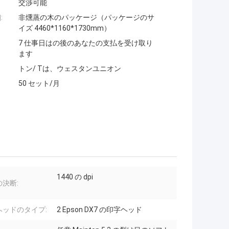
交渉可能
:
非燻蒸の木のパッケージ（パッケージのサ
イズ 4460*1160*1730mm）
7 仕事日はの後のあなたの支払を受け取り
ます
トン/ Tは、ウェスタンユニオン
50 セット/月
1440 の dpi
決断:
ヘッドのタイプ:
2 Epson DX7 の印字ヘッド