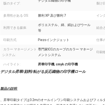
デジタル織物の印字機
版のタイプ:
裂け
多用性がある OS:
勝利 XP 及び勝利 7
インク
ポリエステル、綿、絹およびウール
利用できる媒体:
結合
等
印刷方式:
Piezoインクジェット
仕事
カラー マネージメント
専門家ICCのカーブのカラー マネージ
印刷
システム:
メントシステム
ハイライト:
昇華印字機
,
cmyk の印字機
デジタル昇華/顔料/転がる反応織物の印字機ロール
製品の説明:
、昇華印刷タイプは3.2mのオールインワン印刷システムおよびフィル