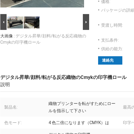
価格:
パッケージの詳細
受渡し時間:
大画像 :
デジタル昇華/顔料/転がる反応織物の
支払条件:
Cmykの印字機ロール
供給の能力:
連絡先
デジタル昇華/顔料/転がる反応織物のCmykの印字機ロール
説明
織物プリンターを転がすためにロー
製品名:
最高の
ルを指示して下さい
色モード:
4 色二倍になります（CMYK）は
印字