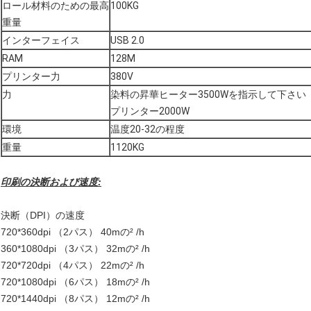
ロール材料のための最高
100KG
重量
インターフェイス
USB 2.0
RAM
128M
プリンター力
380V
力
染料の昇華ヒーター3500Wを指示して下さい
プリンター2000W
環境
温度20-32の程度
重量
1120KG
印刷の決断および速度:
決断（DPI）の速度
720*360dpi （2パス） 40mの² /h
360*1080dpi （3パス） 32mの² /h
720*720dpi （4パス） 22mの² /h
720*1080dpi （6パス） 18mの² /h
720*1440dpi （8パス） 12mの² /h