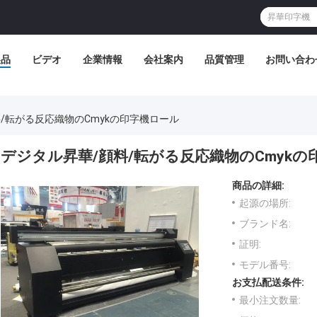
製品
ビデオ
企業情報
会社案内
品質管理
お問い合わ
/転がる反応織物のCmykの印字機ロール
デジタル昇華/顔料/転がる反応織物のCmykの
商品の詳細:
起源の場所:
ブランド名:
証明:
モデル番号:
お支払配送条件:
最小注文数量: