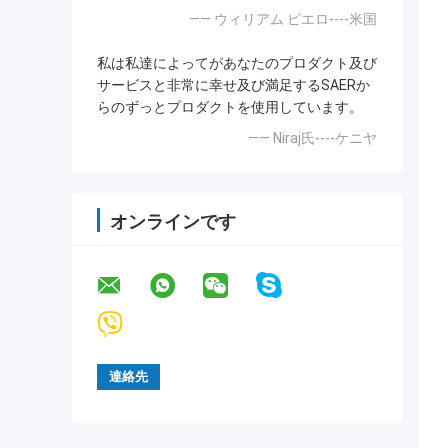
—— ウィリアム ピエロ----米国
私は私達によってがあなたのプロダクト及び
サービスと非常に幸せ及び満足するSAERか
らのずっとプロダクトを使用しています。
—— Niraj氏----ケニヤ
オンラインです