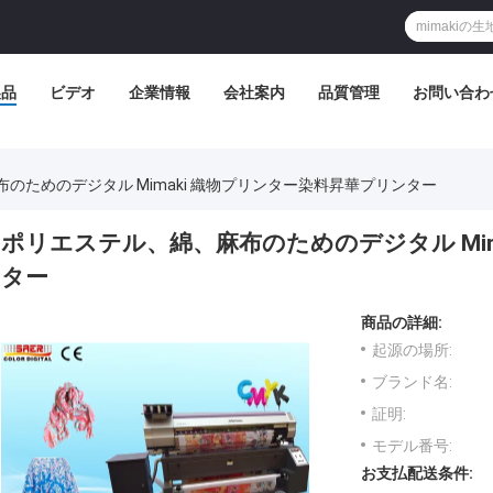
製品
ビデオ
企業情報
会社案内
品質管理
お問い合わ
のためのデジタル Mimaki 織物プリンター染料昇華プリンター
ポリエステル、綿、麻布のためのデジタル Mim
ター
商品の詳細:
起源の場所:
ブランド名:
証明:
モデル番号:
お支払配送条件: