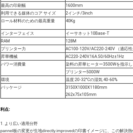
最高の印刷幅
1600mm
利用できる媒体のコア サイズ
2インチ/3inch
ロール材料のための最高重量
40Kg
インターフェイス
イーサネット10Base-T
RAM
128M
プリンター力
AC100-120V/AC220-240V （適応性
昇華機械
AC220-240V.16A.50/60Hz±1Hz
パワー消費量
染料の昇華ヒーター3500Wを指示
プリンター5000W
環境
温度:20-32°Cの湿気:40-60%
パッケージ
3150X1000X1180mm
262x75x105mm
利点:
1. より広い適用分野
pannel板の変更が生地directly.improvedの印書イメージに、こ