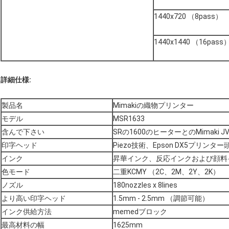
1440x720 （8pass）
1440x1440 （16pass
詳細仕様:
製品名
Mimakiの織物プリンター
モデル
MSR1633
含んで下さい
SRの1600のヒーターとのMimaki JV
印字ヘッド
Piezo技術、Epson DX5プリンター
インク
昇華インク、反応インクおよび顔料
色モード
二重KCMY （2C、2M、2Y、2K）
ノズル
180nozzles x 8lines
より高い印字ヘッド
1.5mm - 2.5mm （調節可能）
インク供給方法
memedブロック
最高材料の幅
1625mm