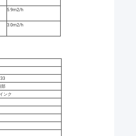
5.9m2/h
）
3.0m2/h
33
頭部
インク