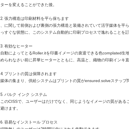
ターを変えることができた後。
2. 張力構造は印刷材料を平ら保ちます
、に関して前側および裏側の張力構造と装備されていて活字媒体を平
っすぐな状態に、このシステム自動的に印刷プロセスで逸れることを
3.
有効なヒーター
自動によってとるRoller.itを
印書イメージの衰退できる色complated
められなさい前に
昇華ヒーターとともに、高温と、
織物の印刷インキ
4. プリントの質は保障されます
媒体の集まり、供給システムはプリントの質がensured.solveステ
5.
バルク インク システム
このCISSで、ユーザーはだけでなく、同じようなイメージの質があ
避けます。
6.
容易なインストール プロセス