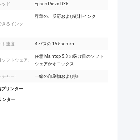
ッド:
Epson Piezo DX5
昇華の、反応および顔料インク
できるインク:
ント速度:
4 パスの 15.5sqm/h
任意 Maintop 5.3 の裂け目のソフト
目ソフトウェア:
ウェアかオニックス
ーチャー:
一緒の印刷物および熱
生地プリンター
リンター