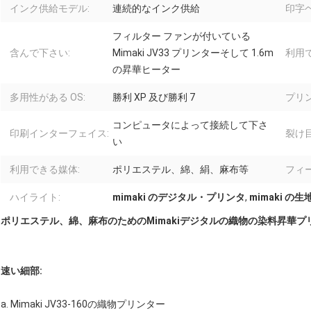
インク供給モデル:
連続的なインク供給
印字ヘ
フィルター ファンが付いている
含んで下さい:
Mimaki JV33 プリンターそして 1.6m
利用
の昇華ヒーター
多用性がある OS:
勝利 XP 及び勝利 7
プリ
コンピュータによって接続して下さ
印刷インターフェイス:
裂け
い
利用できる媒体:
ポリエステル、綿、絹、麻布等
フィ
ハイライト:
mimaki のデジタル・プリンタ
,
mimaki の
ポリエステル、綿、麻布のためのMimakiデジタルの織物の染料昇華プ
速い細部:
a. Mimaki JV33-160の織物プリンター