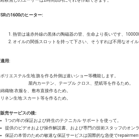
経験無しのユーザーは2時間以内にそれを作動できます。
SRの1600のヒーター:
熱管は遠赤外線の黒体の陶磁器の管、生命より長いです、1000
オイルの関係スロットを持って下さい、そうすれば不用なオイル
適用:
ポリエステル生地:旗を作る外側は速いショー等機能します。
屋内カーテン、テーブル クロス、壁紙等を作るため。
綿織物:衣服を、敷布直接作るため。
リネン生地:スカート等を作るため。
販売サービスの後:
1つの年の保証および終生のテクニカル サポートを使って。
提供のビデオおよび操作解説書、および専門の技術スタッフのオン
保証の本管のための敏速な保証サービスは国際的な急使でrepairme