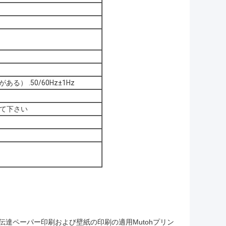
がある） .50/60Hz±1Hz
して下さい
の解決熱伝達ペーパー印刷および壁紙の印刷の適用Mutohプリン