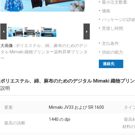
最小注文数量:
価格:
パッケージの詳細
受渡し時間:
支払条件:
大画像 :
ポリエステル、綿、麻布のためのデジ
タル Mimaki 織物プリンター染料昇華プリンタ
供給の能力:
ー
連絡先
ポリエステル、綿、麻布のためのデジタル Mimaki 織物プ
説明
要素:
Mimaki JV33 および SR 1600
タイプ
1440 の dpi
最高材
最高の決断:
材料の