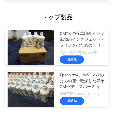
トップ製品
CMYK の昇華印刷インキ
織物のインクジェット・
プリンタのための 1 リ
ットル
交渉可能 MOQ:4リットル
連絡先
Epson dx4、dx5、dx7の
ための速い乾燥した昇華
CMYKディスパース イン
ク
交渉可能 MOQ:24 リットル
連絡先