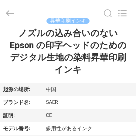
Copyright
©
2015
-
昇華印刷インキ
2026
Shanghai
Color
ノズルの込み合いのない
ホ
Digital
Supplier
Co.,
Epson の印字ヘッドのための
ー
Ltd..
All
Rights
デジタル生地の染料昇華印刷
ム
Reserved.
インキ
製
品
起源の場所:
中国
SAER
ブランド名:
ビ
CE
証明:
デ
モデル番号:
多用性があるインク