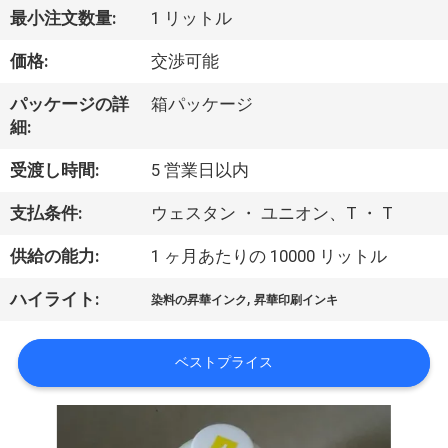
オ
最小注文数量:
1 リットル
価格:
交渉可能
企
業
パッケージの詳
箱パッケージ
細:
情
受渡し時間:
5 営業日以内
報
支払条件:
ウェスタン ・ ユニオン、T ・ T
会
供給の能力:
1 ヶ月あたりの 10000 リットル
社
,
ハイライト:
染料の昇華インク
昇華印刷インキ
案
ベストプライス
内