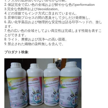
1.
ノズルの込み合いのない滑らかな印刷。
ニ
2.
保証完全で広い色の全域および鮮やかな色のperformation
3.完全な色飽和およびdeoxidization。
ュ
4.
どの溶媒でもインク方式に含まれていません。
5.
昇華印刷プロセスの間の悪臭そして少しだけ発煙無し。
ー
6.
高い化学薬品および物理的な安定性は詰る印字ヘッドの、放し
ます。
ス
7.色の広い色の全域そしてよい両立性は完成します性能を表すこ
とができます。
8.
ライト、摩擦および洗浄への高い固着。
9.
禁止された織物の染料無しを含んで。
す
プロダクト映像:
べ
て
の
場
合