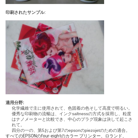
COMPANY
印刷されたサンプル:
NEWS
地
図
プ
ラ
イ
適用分野:
バ
化学繊維で主に使用されて、色固着の色そして高度で明るい。
優秀な印刷物の流暢は、インクsaltnessの方式を採用し、粒度
シ
はナノメーターと比較でき、中心のプラグ現象は決して起こさ
れて。
四分の一の、第5および第7のepsonのpiezojetのための適合。
ー
すべてのEPSONのfour-eightのカラー プリンター、ロランド、