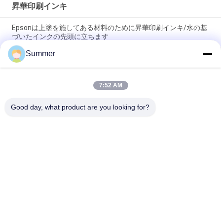
昇華印刷インキ
Epsonは上塗を施してある材料のために昇華印刷インキ/水の基
づいたインクの先頭に立ちます
Summer
衣服のDx5/Dx7印字ヘッドのための屋外広告の染料の昇華イン
ク
7:52 AM
デジタルEpsonの印字ヘッドの昇華インク印刷物のための
Waterbased顔料インク
Good day, what product are you looking for?
人気カテゴリ
すべて
デジタル織物の印字
デジタル生地の印字
機
機
DTFプリンター
UVDTFプリンター
織物のカレンダー機
紫外線プリンター