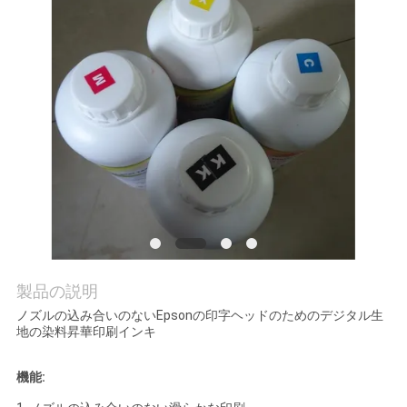
品
質
管
理
お
問
い
合
製品の説明
わ
ノズルの込み合いのないEpsonの印字ヘッドのためのデジタル生
地の染料昇華印刷インキ
せ
機能: