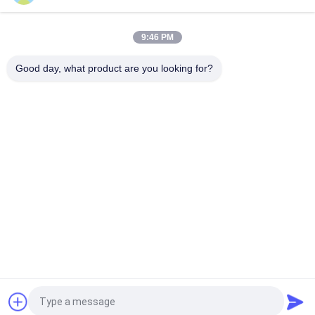
付き布印刷システム
9:46 PM
デジタルメーカー 工場価格 織物印刷システム 大型 I3200A1 高
出力プロット 広告用
Good day, what product are you looking for?
人気カテゴリ
すべて
デジタル織物の印字
デジタル生地の印字
機
機
DTFプリンター
UVDTFプリンター
織物のカレンダー機
紫外線プリンター
械
Ecoの支払能力があ
旗の印字機
るプリンター
見積依頼