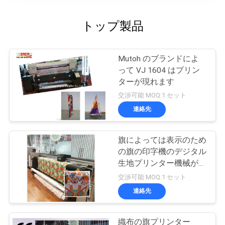
トップ製品
Mutoh のブランドによ
って VJ 1604 はプリン
ターが現れます
交渉可能 MOQ:1 セット
連絡先
旗によっては表示のため
の旗の印字機のデジタル
生地プリンター機械が現
れます
交渉可能 MOQ:1 セット
連絡先
織布の旗プリンター