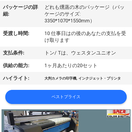
オ
パッケージの詳
どれも燻蒸の木のパッケージ（パッ
細:
ケージのサイズ:
企
3350*1070*1550mm）
業
受渡し時間:
10 仕事日はの後のあなたの支払を受
け取ります
情
支払条件:
トン/ Tは、ウェスタンユニオン
報
供給の能力:
1ヶ月あたりの20セット
会
,
ハイライト:
大判カメラの印字機
インクジェット・プリンタ
社
ベストプライス
案
内