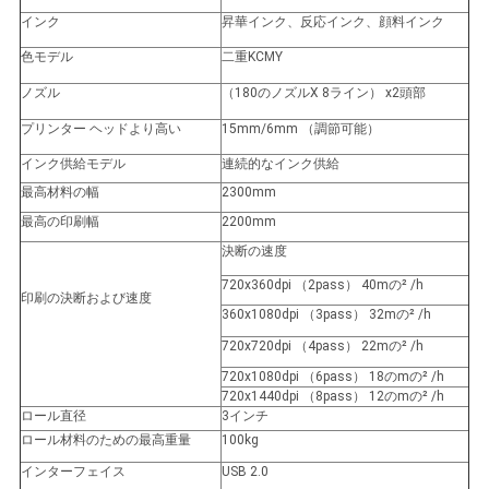
ニ
インク
昇華インク、反応インク、顔料インク
ュ
色モデル
二重KCMY
ー
ノズル
（180のノズルX 8ライン） x2頭部
プリンター ヘッドより高い
15mm/6mm （調節可能）
ス
インク供給モデル
連続的なインク供給
最高材料の幅
2300mm
す
最高の印刷幅
2200mm
決断の速度
べ
720x360dpi （2pass） 40mの
²
/h
印刷の決断および速度
て
360x1080dpi （3pass） 32mの
²
/h
の
720x720dpi （4pass） 22mの
²
/h
720x1080dpi （6pass） 18のmの
²
/h
場
720x1440dpi （8pass） 12のmの
²
/h
ロール直径
3インチ
合
ロール材料のための最高重量
100kg
インターフェイス
USB 2.0