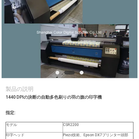
品
質
管
理
お
問
い
製品の説明
合
1440 DPIの決断の自動多色刷りの羽の旗の印字機
わ
指定:
せ
モデル
CSR2200
印字ヘッド
Piezo技術、Epson DX7プリンター頭部