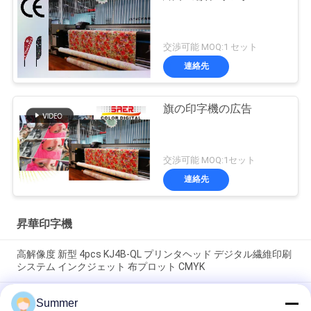
交渉可能 MOQ:1 セット
連絡先
旗の印字機の広告
交渉可能 MOQ:1セット
連絡先
昇華印字機
高解像度 新型 4pcs KJ4B-QL プリンタヘッド デジタル繊維印刷
システム インクジェット 布プロット CMYK
新しいモデル インクジェット繊維プリンター 遠赤外線ヒーター
Summer
オールインワンマシン ピンメント&サブライメーションインク