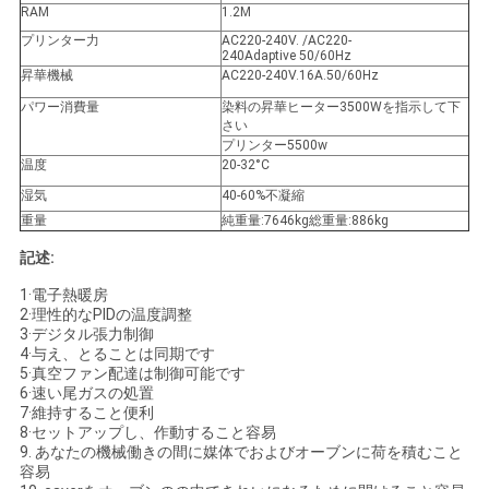
RAM
1.2M
COMPANY
プリンター力
AC220-240V. /AC220-
NEWS
240Adaptive 50/60Hz
昇華機械
AC220-240V.16A.50/60Hz
パワー消費量
染料の昇華ヒーター3500Wを指示して下
地
さい
プリンター5500w
温度
20-32°C
図
湿気
40-60%不凝縮
重量
純重量:7646kg総重量:886kg
プ
記述:
ラ
1·電子熱暖房
2·理性的なPIDの温度調整
イ
3·デジタル張力制御
4·与え、とることは同期です
5·真空ファン配達は制御可能です
バ
6·速い尾ガスの処置
7·維持すること便利
シ
8·セットアップし、作動すること容易
9. あなたの機械働きの間に媒体でおよびオーブンに荷を積むこと
ー
容易