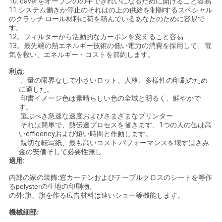
10. caverをオーブンのの中できれいになるために開けること容易
ポ
11.システム働きか停止のそれはの上の供給を制御するスペシャル
のクラッチ ロール材料に荷を積んでいるあなたのために容易で
リ
す。
12。フィルターから活動的なカーボンを変えること容易
13。最先端の熱エネルギー技術の低い電力の消費を採用して、電
シ
気を救い、エネルギー・コストを節約します。
ー
利点:
、量の限界なしで小さいロット、人格、多様性の印刷のため
に適した。
印書イメージ色は素晴らしい色の全域と明るく、鮮やかで
す。
選ぶべき急速な速度およびさまざまなプリンター
それは簡単で、熱伝達プロセスを省きます、1つの人の缶は高
いefficencyおよび短い時間と作動します。
親切な転写紙、最も高いコスト パフォーマンスを壊すはさみ
金の安価そして必要性無し
適用:
内部の家の装飾:窓カーテンおよびテーブルクロスのシートを等作
るpolysterの生地の印刷物。
の外:旗、旗を作る広告材料は速いショー等機能します。
機械細部: