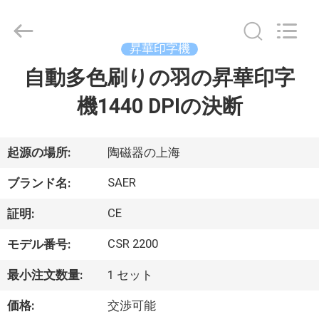
Copyright
©
2015
-
昇華印字機
2026
Shanghai
Color
自動多色刷りの羽の昇華印字
ホ
Digital
Supplier
Co.,
機1440 DPIの決断
ー
Ltd..
All
Rights
ム
Reserved.
起源の場所:
陶磁器の上海
製
SAER
ブランド名:
品
CE
証明:
CSR 2200
モデル番号:
ビ
最小注文数量:
1 セット
デ
価格:
交渉可能